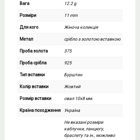
Вага
12.2 g
Розміри
11 mm
Для кого
Жіноча колекція
Метал
срібло з золотою вставкою
Проба золота
375
Проба срібла
925
Тип вставки
Бурштин
Колір вставки
Жовтий
Розмір вставки
овал 10х8 мм.
Країна походження
Україна
Не вказані розміри
каблучки, ланцюгу,
браслету та ін., можливо