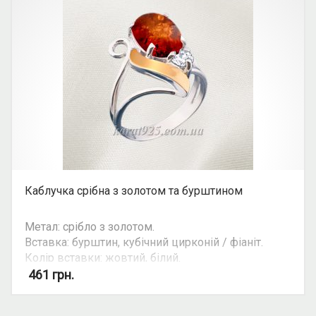
Каблучка срібна з золотом та бурштином
Метал: срібло з золотом.
Вставка: бурштин, кубічний цирконій / фіаніт.
Колір вставки: жовтий, білий.
Вид: овальний камінь.
461
грн.
Можливість комплекту: так.