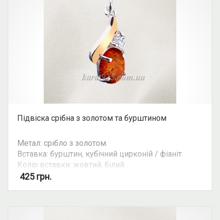
Підвіска срібна з золотом та бурштином
Метал: срібло з золотом.
Вставка: бурштин, кубічний цирконій / фіаніт.
Колір вставки: жовтий, білий.
Вид: овальний камінь.
425
грн.
Можливість комплекту: так.