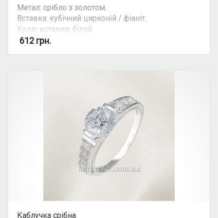
Метал: срібло з золотом.
Вставка: кубічний цирконій / фіаніт.
Колір вставки: білий.
Вид: круглий камінь, подвійна каблучка.
612
грн.
Можливість комплекту: так.
Каблучка срібна