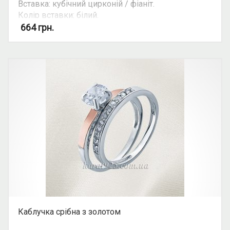
Вставка: кубічний цирконій / фіаніт.
Колір вставки: білий.
Вид: з 1 камінням.
664
грн.
Можливість комплекту: так.
Каблучка срібна з золотом