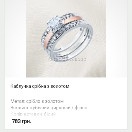
Каблучка срібна з золотом
Метал: срібло з золотом.
Вставка: кубічний цирконій / фіаніт.
Колір вставки: білий.
Вид: круглий камінь, потрійна каблучка.
783
грн.
Можливість комплекту: так.