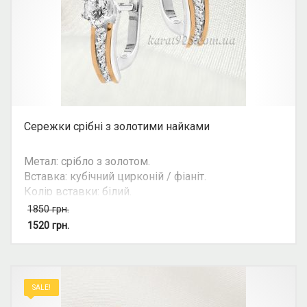
Сережки срібні з золотими найками
Метал: срібло з золотом.
Вставка: кубічний цирконій / фіаніт.
Колір вставки: білий.
Вид: з 1 камінням.
1850
грн.
Можливість комплекту: так.
1520
грн.
SALE!