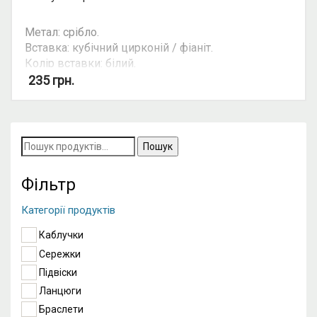
Метал: срібло.
Вставка: кубічний цирконій / фіаніт.
Колір вставки: білий.
Вид: з 1 камінням.
235
грн.
Можливість комплекту: так.
Пошук
за
запитом:
Фільтр
Категорії продуктів
Каблучки
Сережки
Підвіски
Ланцюги
Браслети