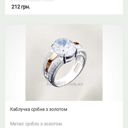
Вид: круглий камінь.
212
грн.
Можливість комплекту: так.
Каблучка срібна з золотом
Метал: срібло з золотом.