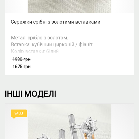
Сережки срібні з золотими вставками
Метал: срібло з золотом.
Вставка: кубічний цирконій / фіаніт.
Колір вставки: білий.
Вид: круглий камінь, з 1 каменем.
1980
грн.
Можливість комплекту: так.
1675
грн.
ІНШІ МОДЕЛІ
SALE!