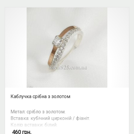
Каблучка срібна з золотом
Метал: срібло з золотом.
Вставка: кубічний цирконій / фіаніт.
Колір вставки: білий.
Можливість комплекту: так.
460
грн.