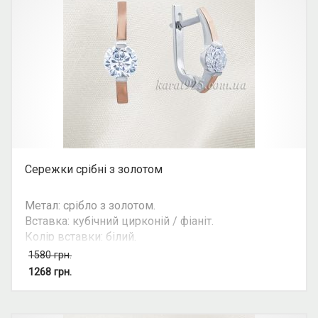
Сережки срібні з золотом
Метал: срібло з золотом.
Вставка: кубічний цирконій / фіаніт.
Колір вставки: білий.
Вид: з 1 камінням, круглий камінь.
1580
грн.
Можливість комплекту: так.
1268
грн.