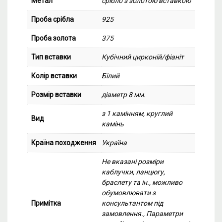
Метал
срібло з золотою вставкою
Проба срібла
925
Проба золота
375
Тип вставки
Кубічний цирконій/фіаніт
Колір вставки
Білий
Розмір вставки
діаметр 8 мм.
з 1 камінням, круглий
Вид
камінь
Країна походження
Україна
Не вказані розміри
каблучки, ланцюгу,
браслету та ін., можливо
обумовлювати з
Примітка
консультантом під
замовлення., Параметри