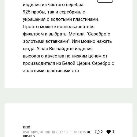
изделия из чистого серебра
925 пробы, так и серебряные
украшения с золотыми пластинами.
Просто можете воспользоваться
фильтром и выбрать: Металл: “Серебро с
золотыми вставками”. Или можно нажать
сюда. У нас Вы найдете изделия
высокого качества по низким ценам от
производителя из Белой Церки. Серебро с
золотыми пластинами-это
and
3
0
П’ЯТНИЦЯ, 28 КВІТНЯ 2017
/
PUBLISHED IN
ЦЕ
ЦІКАВО