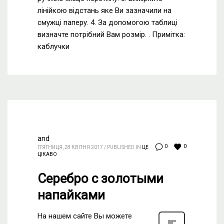
лінійкою відстань яке Ви зазначили на
смужці паперу. 4. За допомогою таблиці
визначте потрібний Вам розмір. . Примітка:
каблучки
and
0
0
П’ЯТНИЦЯ, 28 КВІТНЯ 2017
/
PUBLISHED IN
ЦЕ
ЦІКАВО
Серебро с золотыми
напайками
На нашем сайте Вы можете