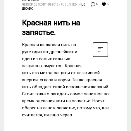
0
0
ЧЕТВЕР, 25 ЖОВТНЯ 2018
/
PUBLISHED IN
ЦЕ
ЦІКАВО
Красная нить на
запястье.
Красная шелковая нить на
руке один из древнейших и
один из самых сильных
защитных амулетов. Красная
нить это метод защиты от негативной
энергии, сглаза и порчи. Также красная
нить обладает силой исполнения желаний.
Стоит только загадать самое заветное во
время одевания нити на запястье. Носят
оберег на левом запястье, потому что, как
считается, именно через