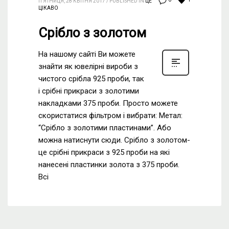
0
П’ЯТНИЦЯ, 28 КВІТНЯ 2017
/
PUBLISHED IN
ЦЕ
ЦІКАВО
Срібло з золотом
На нашому сайті Ви можете
знайти як ювелірні вироби з
чистого срібла 925 проби, так
і срібні прикраси з золотими
накладками 375 проби. Просто можете
скористатися фільтром і вибрати: Метал:
“Срібло з золотими пластинами”. Або
можна натиснути сюди. Срібло з золотом-
це срібні прикраси з 925 проби на які
нанесені пластинки золота з 375 проби.
Всі