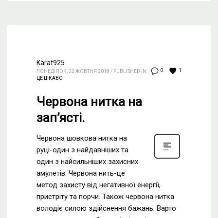
Karat925
1
0
ПОНЕДІЛОК, 22 ЖОВТНЯ 2018
/
PUBLISHED IN
ЦЕ ЦІКАВО
Червона нитка на
зап’ясті.
Червона шовкова нитка на
руці-один з найдавніших та
один з найсильніших захисних
амулетів. Червона нить-це
метод захисту від негативної енергії,
пристріту та порчи. Також червона нитка
володіє силою здійснення бажань. Варто