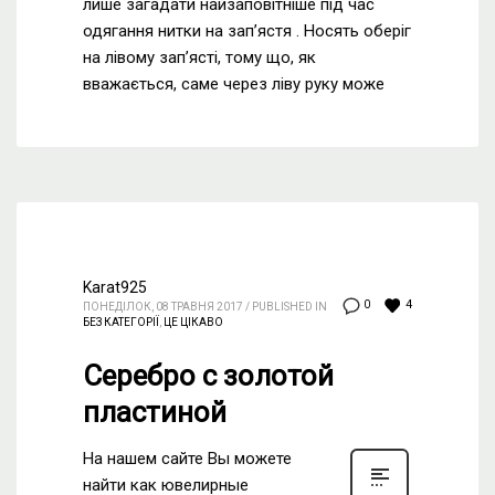
лише загадати найзаповітніше під час
одягання нитки на зап’ястя . Носять оберіг
на лівому зап’ясті, тому що, як
вважається, саме через ліву руку може
Karat925
4
0
ПОНЕДІЛОК, 08 ТРАВНЯ 2017
/
PUBLISHED IN
БЕЗ КАТЕГОРІЇ
,
ЦЕ ЦІКАВО
Серебро с золотой
пластиной
На нашем сайте Вы можете
найти как ювелирные