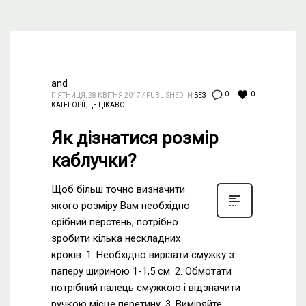
and
0
0
П’ЯТНИЦЯ, 28 КВІТНЯ 2017
/
PUBLISHED IN
БЕЗ
КАТЕГОРІЇ
,
ЦЕ ЦІКАВО
Як дізнатися розмір
каблучки?
Щоб більш точно визначити
якого розміру Вам необхідно
срібний перстень, потрібно
зробити кілька нескладних
кроків: 1. Необхідно вирізати смужку з
паперу шириною 1-1,5 см. 2. Обмотати
потрібний палець смужкою і відзначити
ручкою місце перетину. 3. Виміряйте