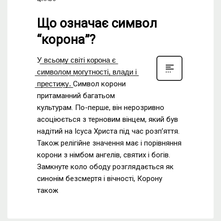
Що означає символ
“корона”?
У̲ ̲в̲с̲ь̲о̲м̲у̲ ̲с̲в̲і̲т̲і̲ ̲к̲о̲р̲о̲н̲а̲ ̲є̲
̲с̲и̲м̲в̲о̲л̲о̲м̲ ̲м̲о̲г̲у̲т̲н̲о̲с̲т̲і̲,̲ ̲в̲л̲а̲д̲и̲ ̲і̲
̲п̲р̲е̲с̲т̲и̲ж̲у̲.̲ Символ корони
притаманний багатьом
культурам. По-перше, він нерозривно
асоціюється з терновим вінцем, який був
надітий на Ісуса Христа під час розп’яття.
Також релігійне значення має і порівняння
корони з німбом ангелів, святих і богів.
Замкнуте коло ободу розглядається як
синонім безсмертя і вічності, Корону
також