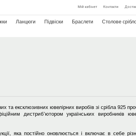
Мій кабінет
Контакти
Достав
жки
Ланцюги
Підвіски
Браслети
Столове срібл
их та ексклюзивних ювелірних виробів зі срібла 925 про
ційним дистриб’ютором українських виробників юве
ції, яка постійно оновлюється і включає в себе різн