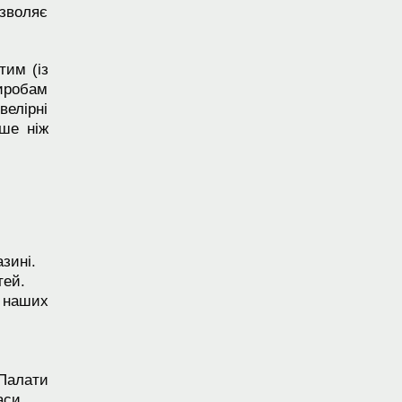
озволяє
тим (із
виробам
велірні
вше ніж
зині.
тей.
 наших
 Палати
аси.