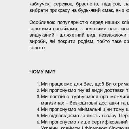
каблучок, сережок, браслетів, підвісок,
вибрати прикрасу на будь-який смак, як з 
Особливою популярністю серед наших клієн
золотими напайками, з золотими пластина
вишуканий і шляхетний вид, незважаючи н
вироби, які покрити родієм, тобто таке с
золото.
ЧОМУ МИ?
Ми працюємо для Вас, щоб Ви отримал
Ми пропонуємо гнучкі види доставки 
Ми постійно турбуємося про можливі
магазинах – безкоштовні доставки та 
Ми пропонуємо мінімальні ціни тому 
Ми відповідаємо за якість товару. Пер
Ми пропонуємо лише сертифікований 
України, клеймом і фірмовою біркою ви