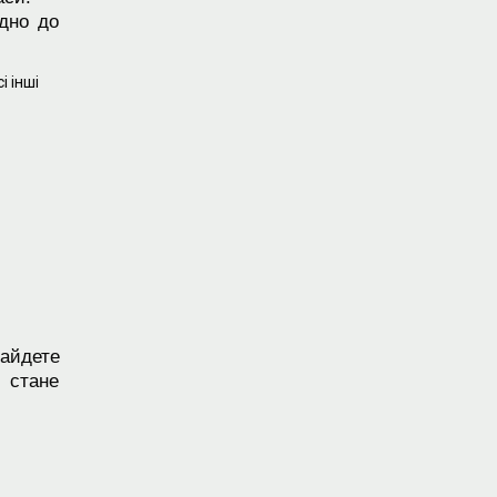
ідно до
і інші
найдете
 стане