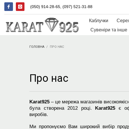
(050) 914-28-65, (097) 521-31-88
Каблучки
Сере
Сувеніри та інше
ГОЛОВНА
ПРО НАС
Про нас
Karat925
– це мережа магазинів високоякісн
була створена 2012 році.
Karat925
є офі
виробів.
Ми пропонуємо Вам широкий вибір продук