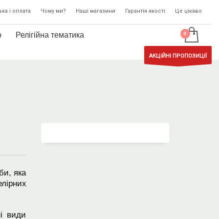
ка і оплата
Чому ми?
Наші магазини
Гарантія якості
Це цікаво
о
Релігійна тематика
АКЦІЙНІ ПРОПОЗИЦІЇ
би, яка
лірних
і види