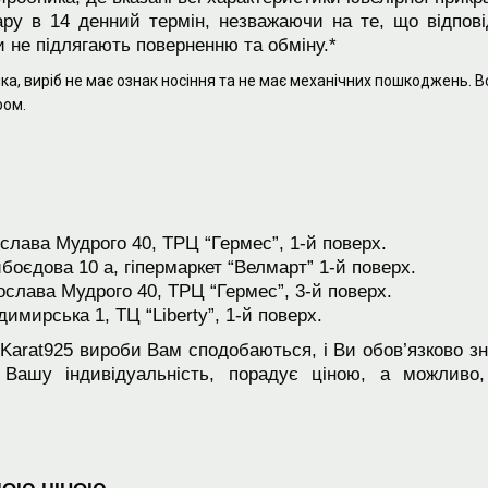
ру в 14 денний термін, незважаючи на те, що відпов
и не підлягають поверненню та обміну.*
а, виріб не має ознак носіння та не має механічних пошкоджень. Вс
ром.
ослава Мудрого 40, ТРЦ “Гермес”, 1-й поверх.
ибоєдова 10 а, гіпермаркет “Велмарт” 1-й поверх.
рослава Мудрого 40, ТРЦ “Гермес”, 3-й поверх.
димирська 1, ТЦ “Liberty”, 1-й поверх.
 Karat925 вироби Вам сподобаються, і Ви обов’язково з
 Вашу індивідуальність, порадує ціною, а можливо,