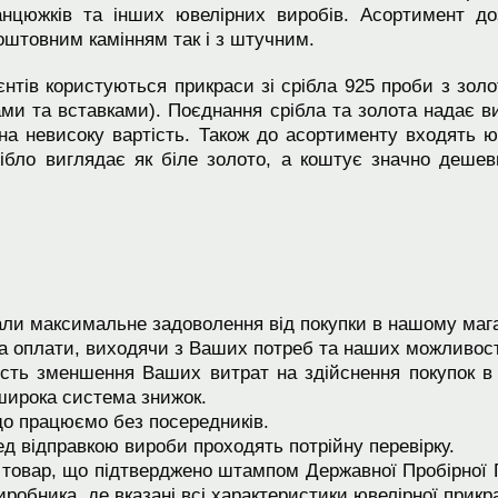
 ланцюжків та інших ювелірних виробів. Асортимент д
коштовним камінням так і з штучним.
тів користуються прикраси зі срібла 925 проби з золо
ми та вставками). Поєднання срібла та золота надає 
а невисоку вартість. Також до асортименту входять ю
рібло виглядає як біле золото, а коштує значно деше
и максимальне задоволення від покупки в нашому мага
та оплати, виходячи з Ваших потреб та наших можливос
сть зменшення Ваших витрат на здійснення покупок в
широка система знижок.
що працюємо без посередників.
ед відправкою вироби проходять потрійну перевірку.
товар, що підтверджено штампом Державної Пробірної
робника, де вказані всі характеристики ювелірної прикр