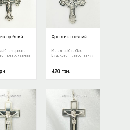
ик срібний
Хрестик срібний
срібло чорнене.
Метал: срібло біле.
рест православний.
Вид: хрест православний.
рн.
420
грн.