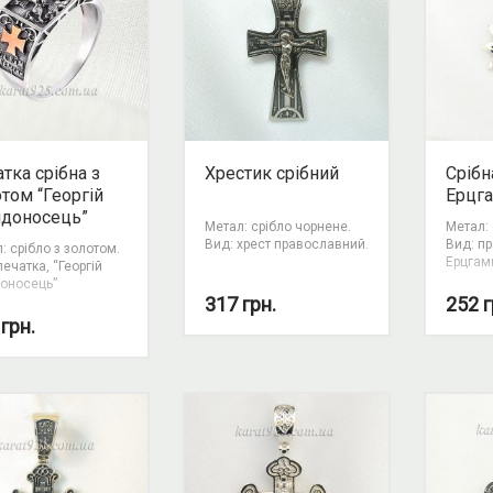
тка срібна з
Хрестик срібний
Срібн
том “Георгій
Ерцг
ідоносець”
Метал: срібло чорнене.
Метал: 
Вид: хрест православний.
Вид: п
: срібло з золотом.
Ерцгам
печатка, “Георгій
оносець”
317
грн.
252
г
1
грн.