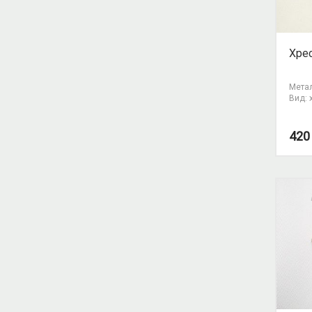
Хрес
Метал
Вид: 
42