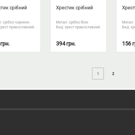
тик срібний
Хрестик срібний
Хрест
: срібло чорнене.
Метал: срібло біле.
Метал: 
хрест православний.
Вид: хрест православний.
Вид: х
4
грн.
394
грн.
156
г
2
1