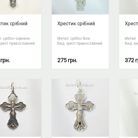
тик срібний
Хрестик срібний
Хрест
: срібло чорнене.
Метал: срібло біле.
Метал: 
хрест православний.
Вид: хрест православний.
Вид: х
0
грн.
275
грн.
372
г