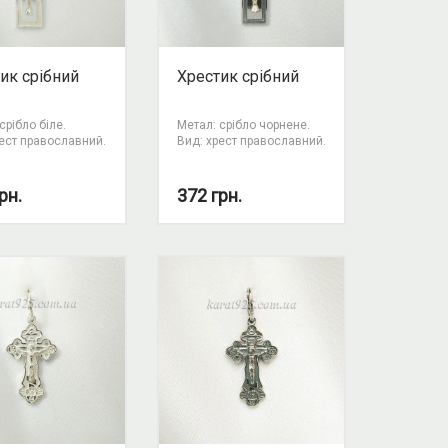
ик срібний
Хрестик срібний
срібло біле.
Метал: срібло чорнене.
рест православний.
Вид: хрест православний.
рн.
372
грн.