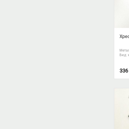
Хрес
Метал
Вид: 
33