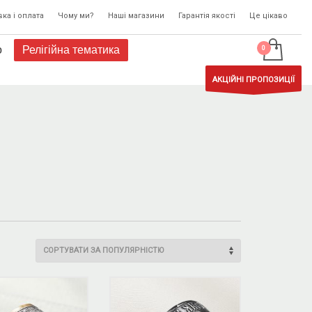
ка і оплата
Чому ми?
Наші магазини
Гарантія якості
Це цікаво
о
Релігійна тематика
АКЦІЙНІ ПРОПОЗИЦІЇ