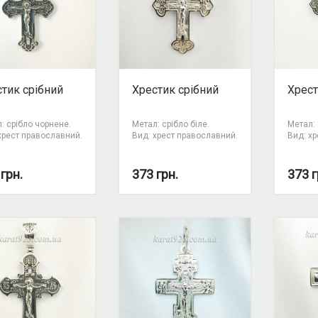
тик срібний
Хрестик срібний
Хрест
: срібло чорнене.
Метал: срібло біле.
Метал: 
хрест православний.
Вид: хрест православний.
Вид: х
6
грн.
373
грн.
373
г