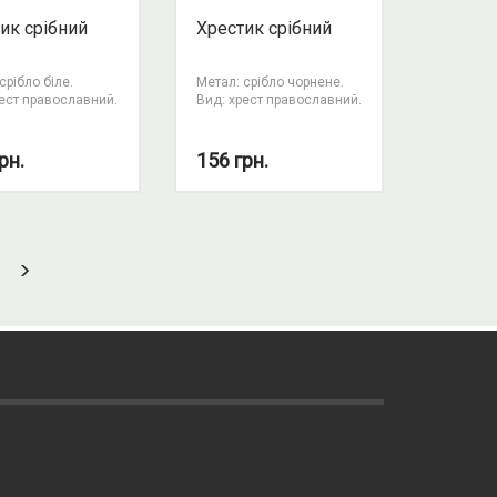
ик срібний
Хрестик срібний
срібло біле.
Метал: срібло чорнене.
рест православний.
Вид: хрест православний.
рн.
156
грн.