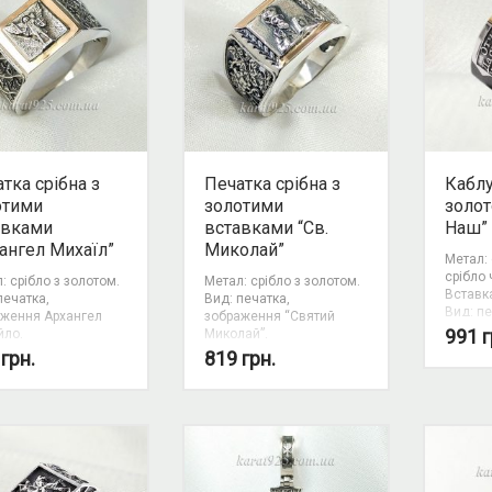
тка срібна з
Печатка срібна з
Каблу
отими
золотими
золот
авками
вставками “Св.
Наш”
ангел Михаїл”
Миколай”
Метал: 
срібло
: срібло з золотом.
Метал: срібло з золотом.
Вставка
печатка,
Вид: печатка,
Вид: пе
ження Архангел
зображення “Святий
темати
991
г
йло.
Миколай”.
9
грн.
819
грн.