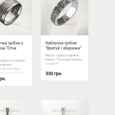
чка срібна з
Каблучка срібна
ом “Отче
“Врятуй і збережи”
Метал: срібло чорнене.
Напис: “Господи Спаси и
срібло з золотом,
Сохрани”.
 чорнене
: без вставок
330
грн.
чатка, релігійна
ка
рн.