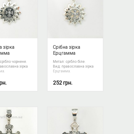
а зірка
Срібна зірка
амма
Ерцгамма
срібло чорнене.
Метал: срібло біле.
равославна зірка
Вид: православна зірка
ма.
Ерцгамма.
рн.
252
грн.