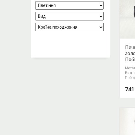
Печа
золо
Поб
Метал
Вид: 
Побід
74