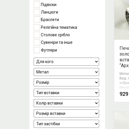
Підвіски
Ланцюги
Браслети
Релігійна тематика
Столове срібло
Сувеніри та інше
Печа
Футляри
зол
вст
“Арх
Метал
Вид: 
зобра
Миха
92