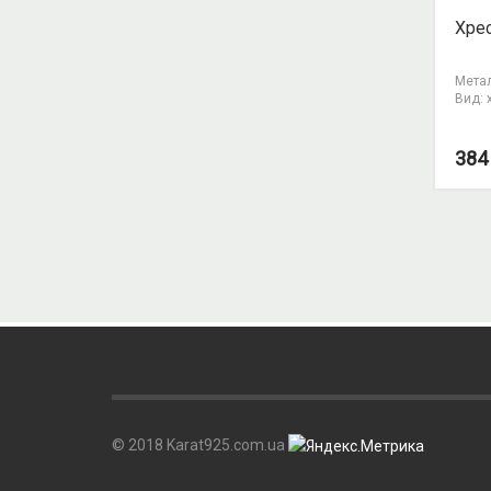
Хрес
Метал
Вид: 
38
© 2018 Karat925.com.ua