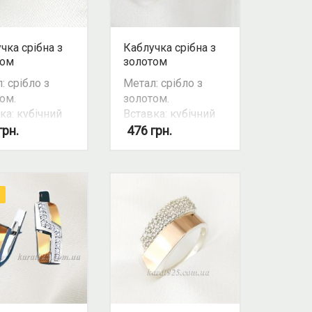
чка срібна з
Каблучка срібна з
том
золотом
: срібло з
Метал: срібло з
ом.
золотом.
ка: кубічний
Вставка: кубічний
ній / фіаніт.
цирконій / фіаніт.
грн.
476
грн.
 вставки:
Колір вставки:
.
білий.
ивість
Можливість
екту: так.
комплекту: так.