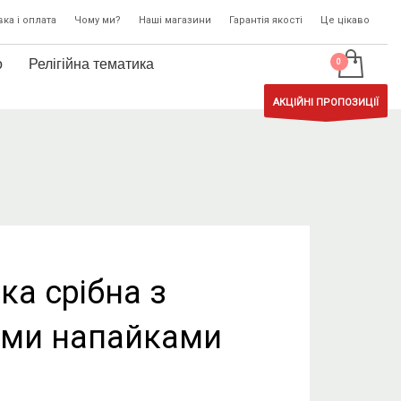
ка і оплата
Чому ми?
Наші магазини
Гарантія якості
Це цікаво
о
Релігійна тематика
АКЦІЙНІ ПРОПОЗИЦІЇ
ка срібна з
ими напайками