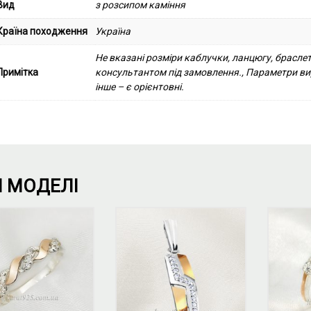
Вид
з розсипом каміння
Країна походження
Україна
Не вказані розміри каблучки, ланцюгу, брасле
Примітка
консультантом під замовлення., Параметри виро
інше – є орієнтовні.
І МОДЕЛІ