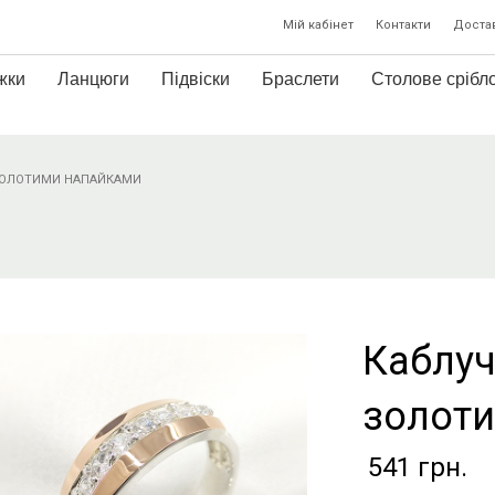
Мій кабінет
Контакти
Достав
жки
Ланцюги
Підвіски
Браслети
Столове срібл
 ЗОЛОТИМИ НАПАЙКАМИ
Каблуч
золот
541
грн.