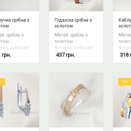
учка срібна з
Підвіска срібна з
Каблу
отом
золотом
золо
л: срібло з
Метал: срібло з
Метал
том.
золотом.
золот
вка: кубічний
Вставка: кубічний
Встав
оній / фіаніт.
цирконій /фіаніт
цирко
1
грн.
437
грн.
318
р вставки:
Колір вставки:
Колір
й.
білий.
білий
ливість
Можливість
Можл
лекту: так.
комплекту: так.
компл
E!
SALE!