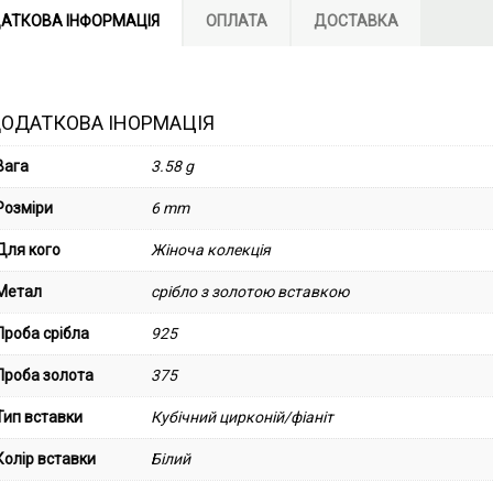
АТКОВА ІНФОРМАЦІЯ
ОПЛАТА
ДОСТАВКА
ОДАТКОВА ІНОРМАЦІЯ
Вага
3.58 g
Розміри
6 mm
Для кого
Жіноча колекція
Метал
срібло з золотою вставкою
Проба срібла
925
Проба золота
375
Тип вставки
Кубічний цирконій/фіаніт
Колір вставки
Білий