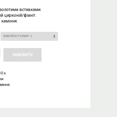
 золотими вставками.
ий цирконій/фіаніт.
 каміння.
ЗАМОВИТИ
10 к
ки
аміння