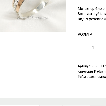
Метал: срібло з
Вставка: кубічн
Вид: з розсипом
РОЗМІР
Артикул:
ор-0011.
Категорія:
Каблуч
Теґ:
з розсипом к