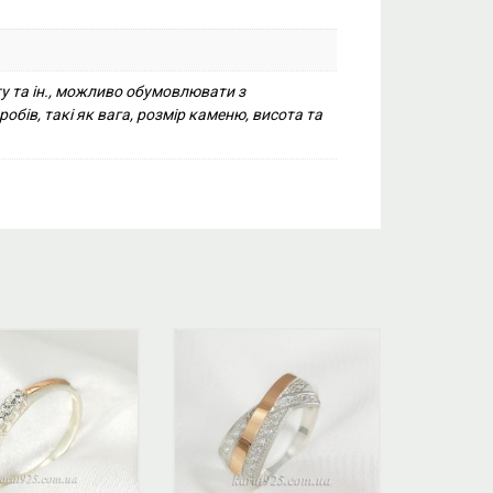
ту та ін., можливо обумовлювати з
бів, такі як вага, розмір каменю, висота та