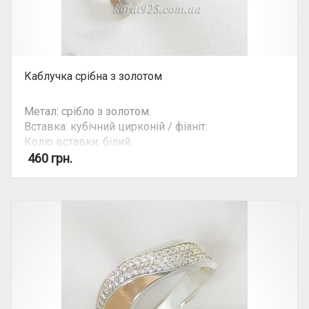
Каблучка срібна з золотом
Метал: срібло з золотом.
Вставка: кубічний цирконій / фіаніт.
Колір вставки: білий.
Можливість комплекту: так.
460
грн.