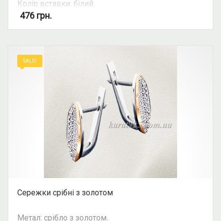
Колір вставки: білий.
Можливість комплекту: так.
476
грн.
SALE!
Сережки срібні з золотом
Метал: срібло з золотом.