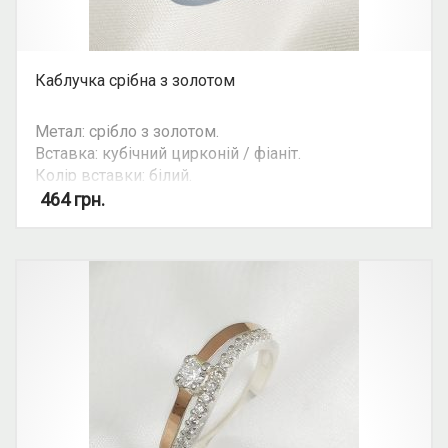
Каблучка срібна з золотом
Метал: срібло з золотом.
Вставка: кубічний цирконій / фіаніт.
Колір вставки: білий.
Вид: з росипом каміння.
464
грн.
Можливість комплекту: так.