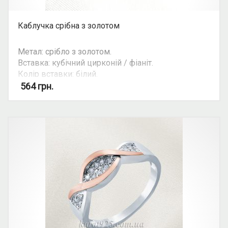
Каблучка срібна з золотом
Метал: срібло з золотом.
Вставка: кубічний цирконій / фіаніт.
Колір вставки: білий.
Можливість комплекту: так.
564
грн.