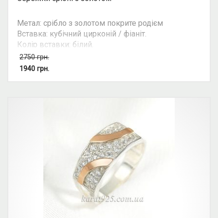
Метал: срібло з золотом покрите родієм
Вставка: кубічний цирконій / фіаніт.
Колір вставки: білий.
Вид: з росипом каміння.
2750
грн.
Можливість комплекту: так.
1940
грн.