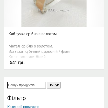
Каблучка срібна з золотом
Метал: срібло з золотом.
Вставка: кубічний цирконій / фіаніт.
Колір вставки: білий.
Можливість комплекту: так.
541
грн.
Пошук
за
запитом:
Фільтр
Категорії продуктів