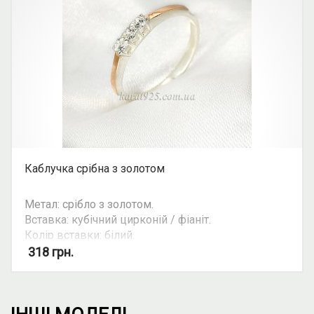
Каблучка срібна з золотом
Метал: срібло з золотом.
Вставка: кубічний цирконій / фіаніт.
Колір вставки: білий.
Можливість комплекту: так.
318
грн.