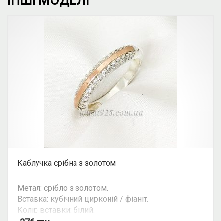
ІНШІ МОДЕЛІ
Каблучка срібна з золотом
Метал: срібло з золотом.
Вставка: кубічний цирконій / фіаніт.
Колір вставки: білий.
Можливість комплекту: так.