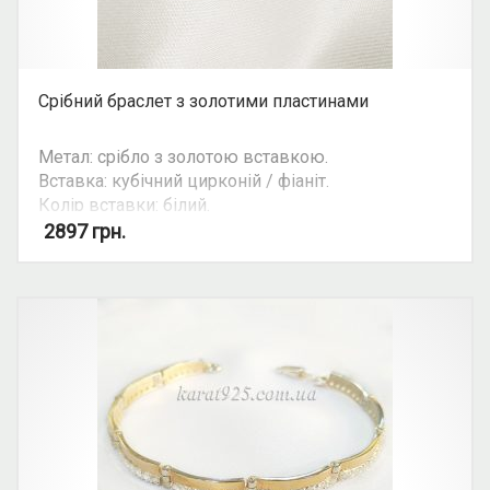
Срібний браслет з золотими пластинами
Метал: срібло з золотою вставкою.
Вставка: кубічний цирконій / фіаніт.
Колір вставки: білий.
Можливість камплекту: так
2897
грн.
Увага: ціна ланцюгів та браслетів залежить від
їхньої ваги. Уточнюйте ціну на ту чи іншу вагу та
розмір у косультанта.