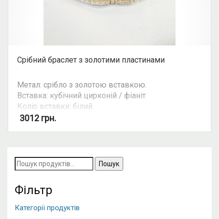
Срібний браслет з золотими пластинами
Метал: срібло з золотою вставкою.
Вставка: кубічний цирконій / фіаніт.
Колір вставки: білий.
Можливість камплекту: так
3012
грн.
Увага: ціна ланцюгів та браслетів залежить від
їхньої ваги або довжини. Уточнюйте ціну на ту чи
іншу вагу та розмір у косультанта. Ціна зазначена
Пошук
для браслена довжиною 18.5 см. (9 ланок)
за
запитом:
Фільтр
Категорії продуктів