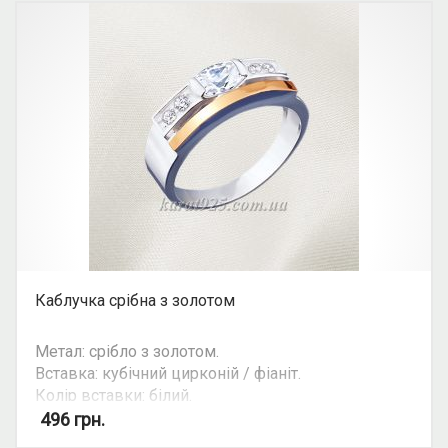
Каблучка срібна з золотом
Метал: срібло з золотом.
Вставка: кубічний цирконій / фіаніт.
Колір вставки: білий.
Вид: овальний камінь.
496
грн.
Можливість комплекту: так.