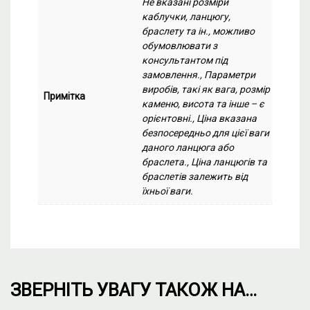
Не вказані розміри
каблучки, ланцюгу,
браслету та ін., можливо
обумовлювати з
консультантом під
замовлення., Параметри
виробів, такі як вага, розмір
Примітка
каменю, висота та інше – є
орієнтовні., Ціна вказана
безпосередньо для цієї ваги
даного ланцюга або
браслета., Ціна ланцюгів та
браслетів залежить від
їхньої ваги.
ЗВЕРНІТЬ УВАГУ ТАКОЖ НА…