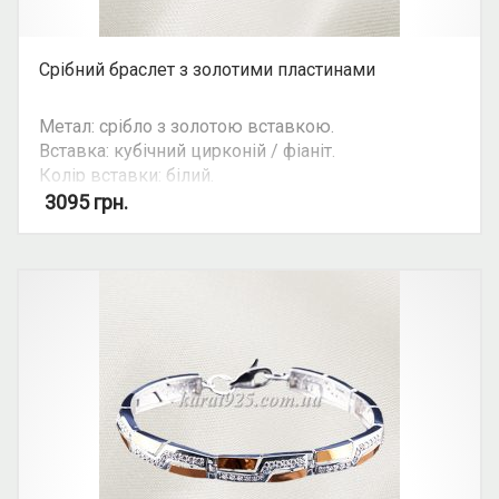
Срібний браслет з золотими пластинами
Метал: срібло з золотою вставкою.
Вставка: кубічний цирконій / фіаніт.
Колір вставки: білий.
Можливість камплекту: так
3095
грн.
Увага: ціна ланцюгів та браслетів залежить від
їхньої ваги. Уточнюйте ціну на ту чи іншу вагу та
розмір у косультанта. Ціна зазначена для
браслена довжиною 17.5 см. (7 ланок+ланцюжок)