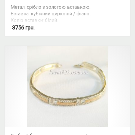
Метал: срібло з золотою вставкою.
Вставка: кубічний цирконій / фіаніт.
Колір вставки: білий.
3756
грн.
Увага: ціна ланцюгів та браслетів залежить від
їхньої ваги. Уточнюйте ціну на ту чи іншу вагу та
розмір у косультанта.