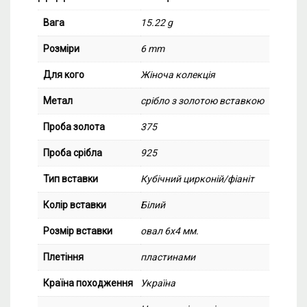
Вага
15.22 g
Розміри
6 mm
Для кого
Жіноча колекція
Метал
срібло з золотою вставкою
Проба золота
375
Проба срібла
925
Тип вставки
Кубічний цирконій/фіаніт
Колір вставки
Білий
Розмір вставки
овал 6х4 мм.
Плетіння
пластинами
Країна походження
Україна