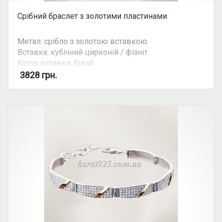
Срібний браслет з золотими пластинами
Метал: срібло з золотою вставкою.
Вставка: кубічний цирконій / фіаніт.
Колір вставки: білий.
Можливість камплекту: так
3828
грн.
Увага: ціна ланцюгів та браслетів залежить від
їхньої ваги. Уточнюйте ціну на ту чи іншу вагу та
розмір у косультанта. Ціна зазначена для
браслена довжиною 17.5-18 см. (9 ланок)