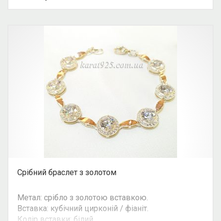
Можливість комплекту: так.
Увага: ціна ланцюгів та браслетів залежить від
їхньої ваги. Уточнюйте ціну на ту чи іншу вагу у
косультанта. Ціна вказана для ланцюга
довжиною 45 см. і вагою 16,95 грам.
Срібний браслет з золотом
Метал: срібло з золотою вставкою.
Вставка: кубічний цирконій / фіаніт.
Колір вставки: білий.