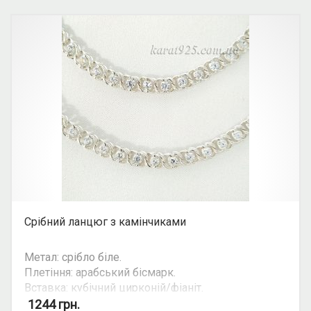
їхньої ваги. Уточнюйте ціну на ту чи іншу вагу та
розмір у косультанта.
Срібний ланцюг з камінчиками
Метал: срібло біле.
Плетіння: арабський бісмарк.
Вставка: кубічний цирконій/фіаніт.
Колір вставки: білий (прозорий).
1244
грн.