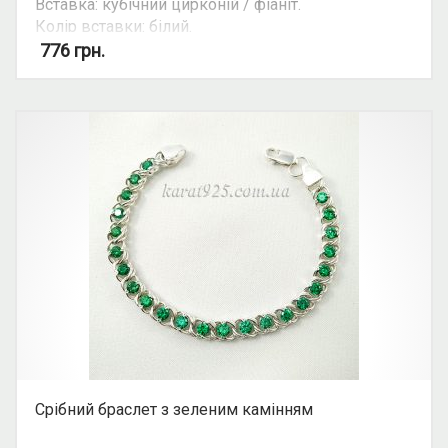
Вставка: кубічний цирконій / фіаніт.
Колір вставки: білий.
776
грн.
Увага: на деяких моделях довжина браслету
може змінюватись за допомогою ланцюжка з 16
см. до 20 см.
Ціна ланцюгів та браслетів може залежити від
їхньої ваги. Уточнюйте ціну на ту чи іншу вагу та
розмір у косультанта.
Срібний браслет з зеленим камінням