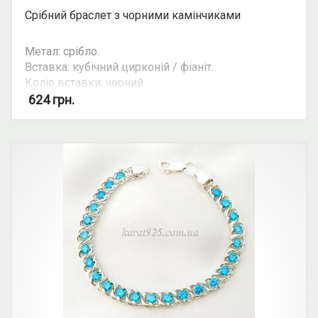
Срібний браслет з чорними камінчиками
Метал: срібло.
Вставка: кубічний цирконій / фіаніт.
Колір вставки: чорний.
624
грн.
Увага: ціна ланцюгів та браслетів залежить від
їхньої ваги. Уточнюйте ціну на ту чи іншу вагу та
розмір у косультанта.