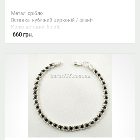
Метал: срібло.
Вставка: кубічний цирконій / фіаніт.
Колір вставки: білий.
660
грн.
Увага: на деяких моделях довжина браслету
може змінюватись за допомогою ланцюжка з 16
см. до 20 см.
Ціна ланцюгів та браслетів може залежити від
їхньої ваги. Уточнюйте ціну на ту чи іншу вагу та
розмір у косультанта.