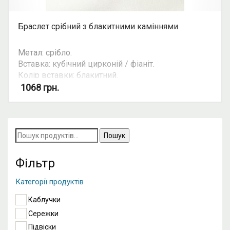
Браслет срібний з блакитними каміннями
Метал: срібло.
Вставка: кубічний цирконій / фіаніт.
Колір вставки: блакитний.
1068
грн.
Увага: на деяких моделях довжина браслету
може змінюватись за допомогою ланцюжка з 16
см. до 20 см.
Ціна ланцюгів та браслетів може залежити від
Пошук
їхньої ваги. Уточнюйте ціну на ту чи іншу вагу та
за
розмір у косультанта.
запитом:
Фільтр
Категорії продуктів
Каблучки
Сережки
Підвіски