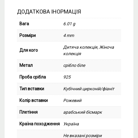
ДОДАТКОВА ІНОРМАЦІЯ
Вага
6.01 g
Розміри
4 mm
Дитяча колекція, Жіноча
Для кого
колекція
Метал
срібло біле
Проба срібла
925
Тип вставки
Кубічний цирконій/фіаніт
Колір вставки
Рожевий
Плетіння
арабський бісмарк
Країна походження
Україна
Не вказані розміри