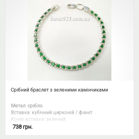
Срібний браслет з зеленими камінчиками
Метал: срібло.
Вставка: кубічний цирконій / фіаніт.
Колір вставки: зелений.
738
грн.
Увага: ціна ланцюгів та браслетів залежить від