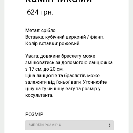
624
грн.
Метал: срібло.
Вставка: кубічний цирконій / фіаніт.
Колір вставки: рожевий.
Увага: довжина браслету може
змінюватись за допомогою ланцюжка
з 17 см. до 20 см.
Ціна ланцюгів та браслетів може
залежити від їхньої ваги. Уточнюйте
ціну на ту чи іншу вагу та розмір у
косультанта.
РОЗМІР