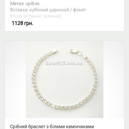
Метал: срібло.
Вставка: кубічний цирконій / фіаніт.
Колір вставки: зелений.
1128
грн.
Увага: на деяких моделях довжина браслету
може змінюватись за допомогою ланцюжка з 16
см. до 20 см.
Ціна ланцюгів та браслетів може залежити від
їхньої ваги. Уточнюйте ціну на ту чи іншу вагу та
розмір у косультанта.
Срібний браслет з білими камінчиками