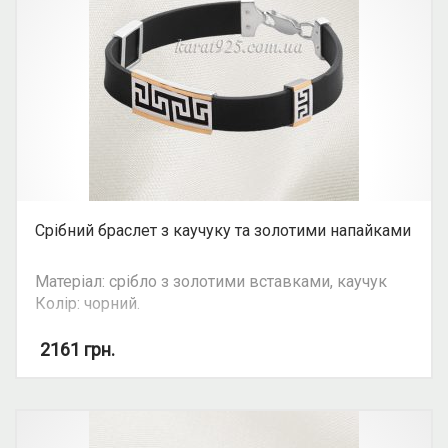
Срібний браслет з каучуку та золотими напайками
Матеріал: срібло з золотими вставками, каучук
Колір: чорний.
Увага: ціна ланцюгів та браслетів залежить від
2161
грн.
їхньої ваги. Уточнюйте ціну на ту чи іншу вагу та
розмір у косультанта.