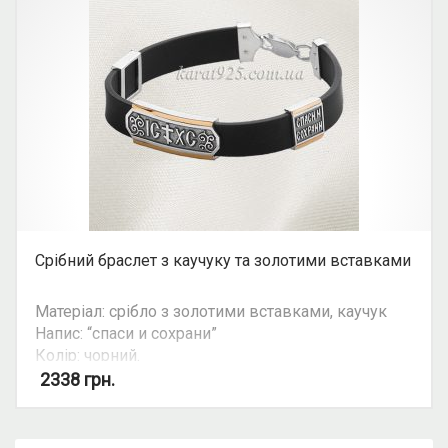
Срібний браслет з каучуку та золотими вставками
Матеріал: срібло з золотими вставками, каучук
Напис: “спаси и сохрани”
Колір: чорний.
2338
грн.
Увага: ціна ланцюгів та браслетів залежить від
їхньої ваги. Уточнюйте ціну на ту чи іншу вагу та
розмір у косультанта.