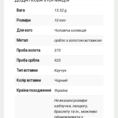
Вага
15.52 g
Розміри
10 mm
Для кого
Чоловіча колекція
Метал
срібло з золотою вставкою
Проба золота
375
Проба срібла
925
Тип вставки
Каучук
Колір вставки
Чорний
Країна походження
Україна
Не вказані розміри
каблучки, ланцюгу,
браслету та ін., можливо
обумовлювати з