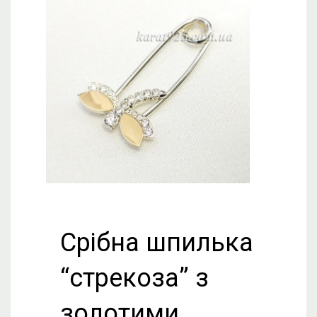
Срібна шпилька
“стрекоза” з
золотими