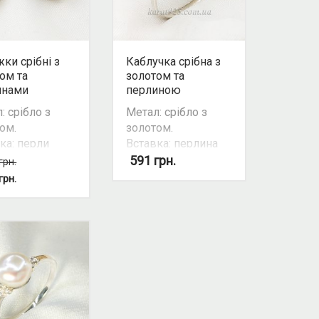
ки срібні з
Каблучка срібна з
ом та
золотом та
инами
перлиною
: срібло з
Метал: срібло з
ом.
золотом.
ка: перли
Вставка: перлина
ивовані.
культивована
591
грн.
грн.
 вставки:
Колір
грн.
.
вставки: білий.
ивість
Можливість
екту: так.
комплекту: так.