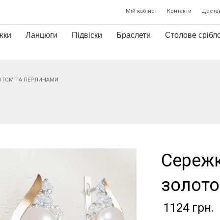
Мій кабінет
Контакти
Достав
жки
Ланцюги
Підвіски
Браслети
Столове срібл
ЛОТОМ ТА ПЕРЛИНАМИ
Сережк
золото
1124
грн.