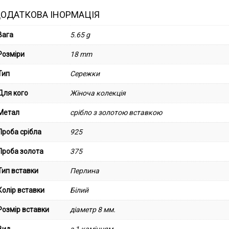
ОДАТКОВА ІНОРМАЦІЯ
Вага
5.65 g
Розміри
18 mm
Тип
Сережки
Для кого
Жіноча колекція
Метал
срібло з золотою вставкою
Проба срібла
925
Проба золота
375
Тип вставки
Перлина
Колір вставки
Білий
Розмір вставки
діаметр 8 мм.