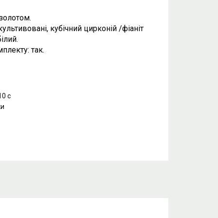
 золотом.
культивовані, кубічний цирконій /фіаніт
ілий.
плекту: так.
10 с
ки