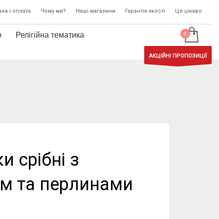
ка і оплата
Чому ми?
Наші магазини
Гарантія якості
Це цікаво
о
Релігійна тематика
АКЦІЙНІ ПРОПОЗИЦІЇ
и срібні з
м та перлинами