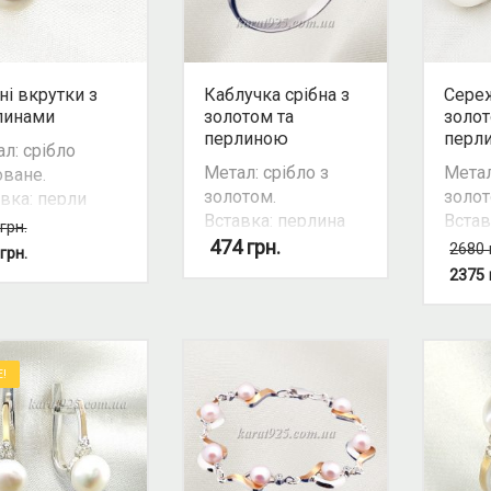
ні вкрутки з
Каблучка срібна з
Сереж
линами
золотом та
золот
перлиною
перл
л: срібло
Метал: срібло з
Метал
ване.
золотом.
золот
вка: перли
Вставка: перлина
Встав
тивовані.
грн.
культивована,
культ
474
грн.
р вставки:
2680
грн.
кубічний цирконій /
Колір
й.
2375
фіаніт.
білий
Колір
Можл
вставки: білий.
компл
Можливість
E!
комплекту: так.