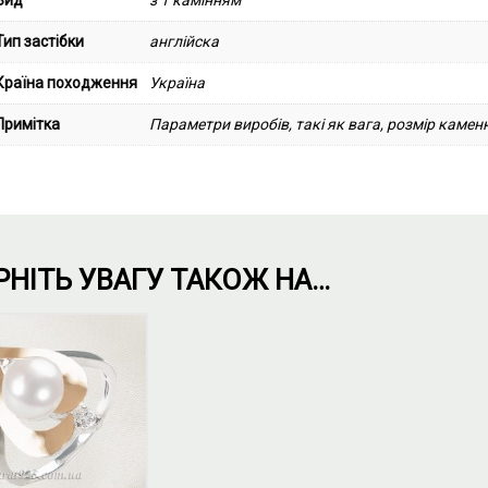
Вид
з 1 камінням
Тип застібки
англійска
Країна походження
Україна
Примітка
Параметри виробів, такі як вага, розмір каменю
РНІТЬ УВАГУ ТАКОЖ НА…