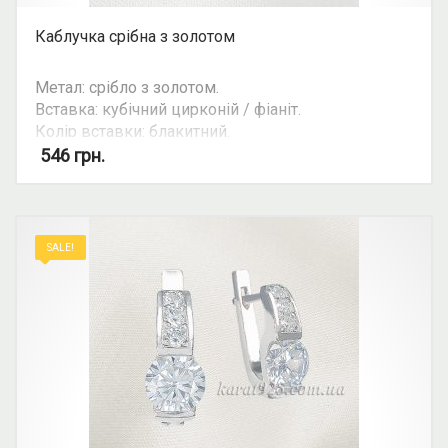
Каблучка срібна з золотом
Метал: срібло з золотом.
Вставка: кубічний цирконій / фіаніт.
Колір вставки: блакитний.
Можливість комплекту: так.
546
грн.
SALE!