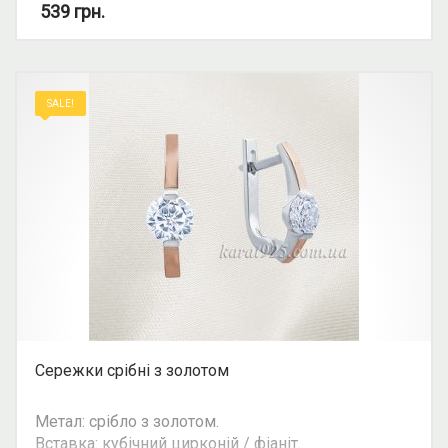
Вид: з 1 камінням.
539
грн.
Можливість комплекту: так.
SALE!
Сережки срібні з золотом
Метал: срібло з золотом.
Вставка: кубічний цирконій / фіаніт.