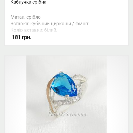
Каблучка срібна
Метал: срібло.
Вставка: кубічний цирконій / фіаніт.
Колір вставки: білий.
Вид: круглий камінь.
181
грн.
Можливість комплекту: так.