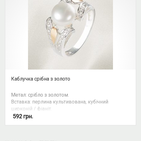
Каблучка срібна з золото
Метал: срібло з золотом.
Вставка: перлина культивована, кубічний
цирконій / фіаніт.
Колір вставки: білий.
592
грн.
Вид: з 1 камінням.
Можливість комплекту: так.