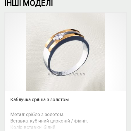
ІНШІ МОДЕЛІ
Каблучка срібна з золотом
Метал: срібло з золотом.
Вставка: кубічний цирконій / фіаніт.
Колір вставки: білий.