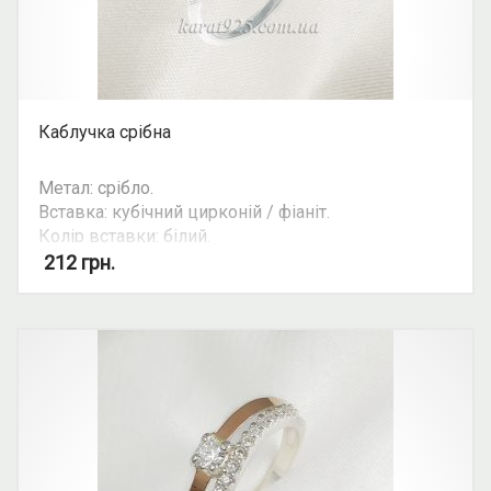
Каблучка срібна
Метал: срібло.
Вставка: кубічний цирконій / фіаніт.
Колір вставки: білий.
Вид: круглий камінь.
212
грн.
Можливість комплекту: так.