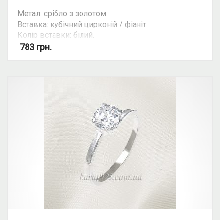
Метал: срібло з золотом.
Вставка: кубічний цирконій / фіаніт.
Колір вставки: білий.
Вид: круглий камінь, потрійна каблучка.
783
грн.
Можливість комплекту: так.