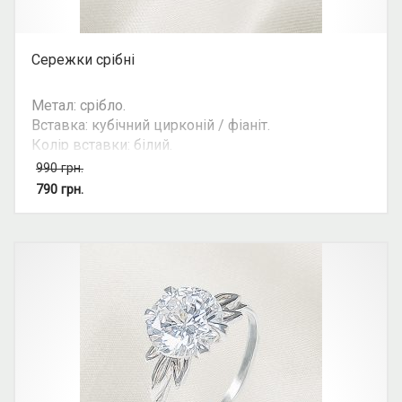
Сережки срібні
Метал: срібло.
Вставка: кубічний цирконій / фіаніт.
Колір вставки: білий.
Вид: з 1 камінням.
990
грн.
Можливість комплекту: так.
790
грн.