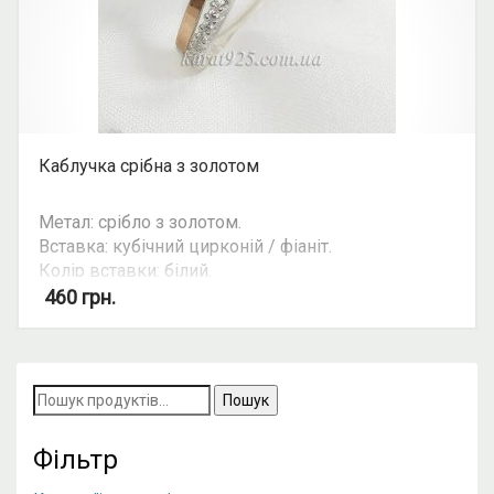
Каблучка срібна з золотом
Метал: срібло з золотом.
Вставка: кубічний цирконій / фіаніт.
Колір вставки: білий.
Можливість комплекту: так.
460
грн.
Пошук
за
запитом:
Фільтр