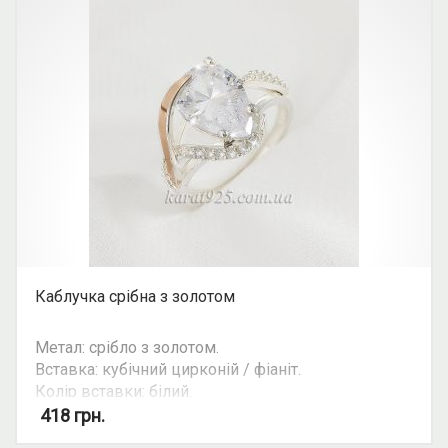
Каблучка срібна з золотом
Метал: срібло з золотом.
Вставка: кубічний цирконій / фіаніт.
Колір вставки: білий.
Можливість комплекту: так.
418
грн.