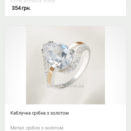
Колір вставки: білий.
Вид: крапля.
354
грн.
Можливість комплекту: так.
Каблучка срібна з золотом
Метал: срібло з золотом.