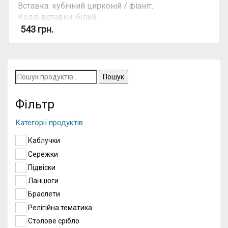
Вставка: кубічний цирконій / фіаніт.
Колір вставки: білий.
Вид: крапля.
543
грн.
Можливість комплекту: так.
Пошук
за
запитом:
Фільтр
Категорії продуктів
Каблучки
Сережки
Підвіски
Ланцюги
Браслети
Релігійна тематика
Столове срібло