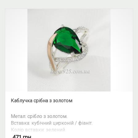
Каблучка срібна з золотом
Метал: срібло з золотом.
Вставка: кубічний цирконій / фіаніт.
Колір вставки: зелений.
Можливість комплекту: так.
471
грн.