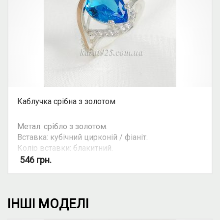
Каблучка срібна з золотом
Метал: срібло з золотом.
Вставка: кубічний цирконій / фіаніт.
Колір вставки: блакитний.
Можливість комплекту: так.
546
грн.
ІНШІ МОДЕЛІ