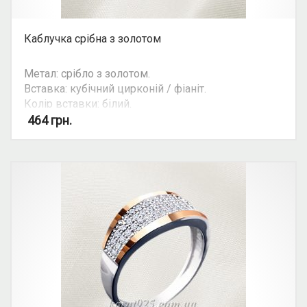
Каблучка срібна з золотом
Метал: срібло з золотом.
Вставка: кубічний цирконій / фіаніт.
Колір вставки: білий.
Вид: з росипом каміння.
464
грн.
Можливість комплекту: так.