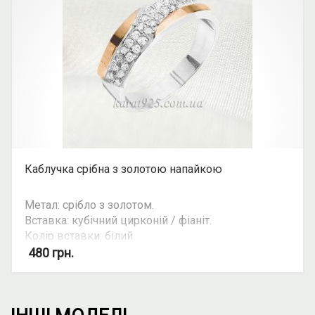
Каблучка срібна з золотою напайкою
Метал: срібло з золотом.
Вставка: кубічний цирконій / фіаніт.
Колір вставки: білий.
Вид: з росипом каміння.
480
грн.
Можливість комплекту: так.