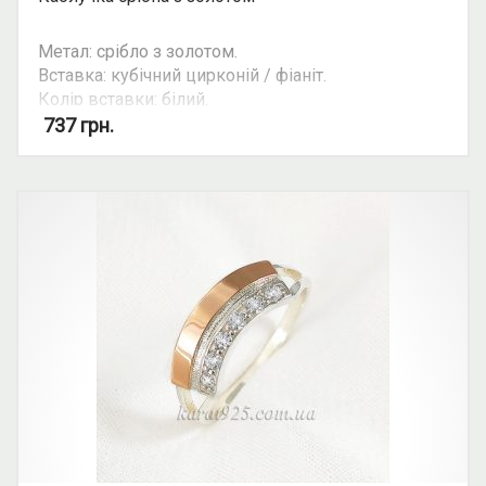
Метал: срібло з золотом.
Вставка: кубічний цирконій / фіаніт.
Колір вставки: білий.
Можливість комплекту: так.
737
грн.