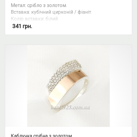
Метал: срібло з золотом.
Вставка: кубічний цирконій / фіаніт.
Колір вставки: білий.
Можливість комплекту: так.
341
грн.
Каблучка срібна з золотом