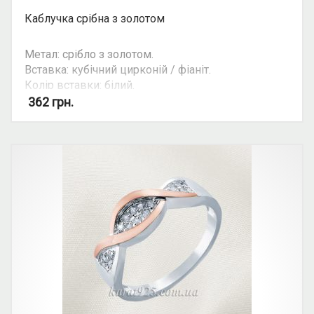
Каблучка срібна з золотом
Метал: срібло з золотом.
Вставка: кубічний цирконій / фіаніт.
Колір вставки: білий.
Можливість комплекту: так.
362
грн.