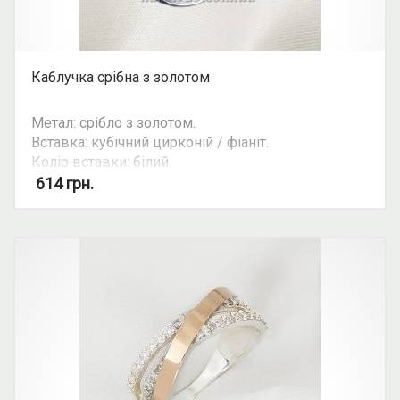
Каблучка срібна з золотом
Метал: срібло з золотом.
Вставка: кубічний цирконій / фіаніт.
Колір вставки: білий.
Вид: з росипом каміння.
614
грн.
Можливість комплекту: так.