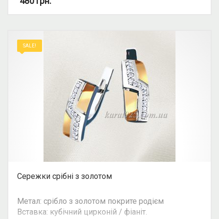
480
грн.
Можливість комплекту: так.
SALE!
Сережки срібні з золотом
Метал: срібло з золотом покрите родієм
Вставка: кубічний цирконій / фіаніт.