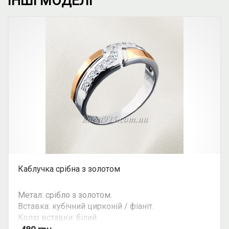
ІНШІ МОДЕЛІ
Каблучка срібна з золотом
Метал: срібло з золотом.
Вставка: кубічний цирконій / фіаніт.
Колір вставки: білий.
Вид: з росипом каміння.