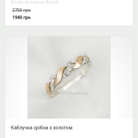
Колір вставки: білий.
Вид: з росипом каміння.
2750
грн.
Можливість комплекту: так.
1940
грн.
Каблучка срібна з золотом