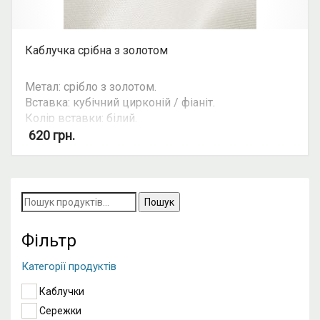
Каблучка срібна з золотом
Метал: срібло з золотом.
Вставка: кубічний цирконій / фіаніт.
Колір вставки: білий.
Вид: круглий камінь.
620
грн.
Можливість комплекту: так.
Пошук
за
запитом:
Фільтр
Категорії продуктів
Каблучки
Сережки