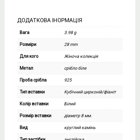
ДОДАТКОВА ІНОРМАЦІЯ
Вага
3.98 g
Розміри
28 mm
Для кого
Жіноча колекція
Метал
срібло біле
Проба срібла
925
Тип вставки
Кубічний цирконій/фіаніт
Колір вставки
Білий
Розмір вставки
діаметр 8 мм.
Вид
круглий камінь
Тип застібки
англійска