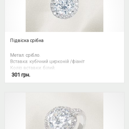
Підвіска срібна
Метал: срібло.
Вставка: кубічний цирконій /фіаніт
Колір вставки: білий.
Можливість комплекту: так.
301
грн.