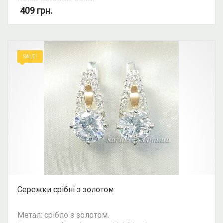
Вид: круглий камінь.
409
грн.
Можливість комплекту: так.
SALE!
Сережки срібні з золотом
Метал: срібло з золотом.