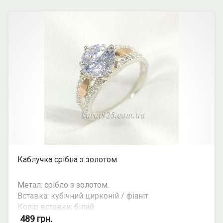
Каблучка срібна з золотом
Метал: срібло з золотом.
Вставка: кубічний цирконій / фіаніт.
Колір вставки: білий.
Вид: круглий камінь.
489
грн.