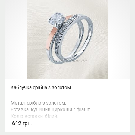
Каблучка срібна з золотом
Метал: срібло з золотом.
Вставка: кубічний цирконій / фіаніт.
Колір вставки: білий.
Вид: круглий камінь, подвійна каблучка.
612
грн.
Можливість комплекту: так.