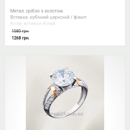
Метал: срібло з золотом.
Вставка: кубічний цирконій / фіаніт.
Колір вставки: білий.
Вид: з 1 камінням, круглий камінь.
1580
грн.
Можливість комплекту: так.
1268
грн.