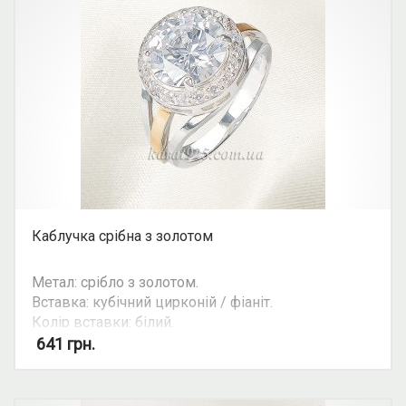
Каблучка срібна з золотом
Метал: срібло з золотом.
Вставка: кубічний цирконій / фіаніт.
Колір вставки: білий.
Вид: круглий камінь.
641
грн.
Можливість комплекту: так.