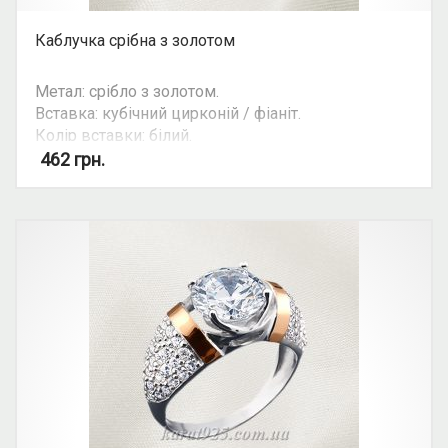
Каблучка срібна з золотом
Метал: срібло з золотом.
Вставка: кубічний цирконій / фіаніт.
Колір вставки: білий.
Вид: круглий камінь.
462
грн.
Можливість комплекту: так.