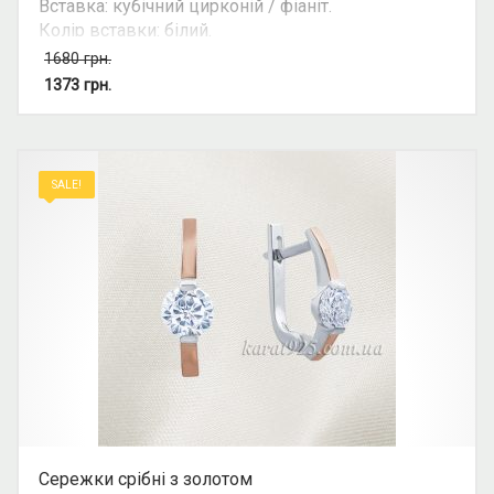
Вставка: кубічний цирконій / фіаніт.
Колір вставки: білий.
Вид: круглий камінь.
1680
грн.
Можливість комплекту: так.
1373
грн.
SALE!
Сережки срібні з золотом