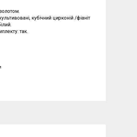
 золотом.
культивовані, кубічний цирконій /фіаніт
ілий.
плекту: так.
и