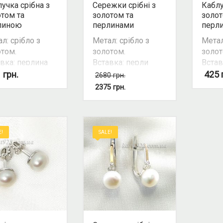
учка срібна з
Сережки срібні з
Каблу
том та
золотом та
золот
линою
перлинами
перл
л: срібло з
Метал: срібло з
Метал
том.
золотом.
золот
вка: перлина
Вставка: перли
Встав
ьтивована
культивовані.
куль
1
грн.
425
2680
грн.
ір
Колір вставки:
Колір
2375
грн.
вки: білий.
білий.
встав
ливість
Можливість
Можл
лекту: так.
комплекту: так.
компл
E!
SALE!