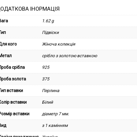
ОДАТКОВА ІНОРМАЦІЯ
Вага
1.62 g
Тип
Підвіски
Для кого
Жіноча колекція
Метал
срібло з золотою вставкою
Проба срібла
925
Проба золота
375
Тип вставки
Перлина
Колір вставки
Білий
Розмір вставки
діаметр 7 мм.
Вид
з 1 камінням