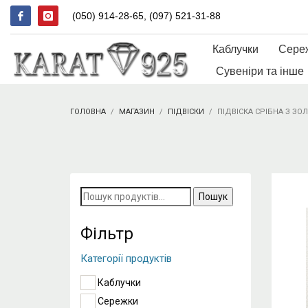
(050) 914-28-65, (097) 521-31-88
Каблучки
Сере
Сувеніри та інше
ГОЛОВНА
МАГАЗИН
ПІДВІСКИ
ПІДВІСКА СРІБНА З З
Пошук
за
запитом:
Фільтр
Категорії продуктів
Каблучки
Сережки