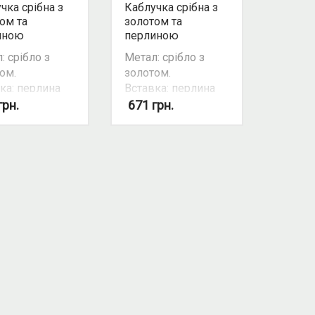
чка срібна з
Каблучка срібна з
ом та
золотом та
иною
перлиною
: срібло з
Метал: срібло з
ом.
золотом.
ка: перлина
Вставка: перлина
тивована
культивована,
грн.
671
грн.
кубічний цирконій /
ки: білий.
фіаніт.
ивість
Колір
екту: так.
вставки: білий.
Можливість
комплекту: так.