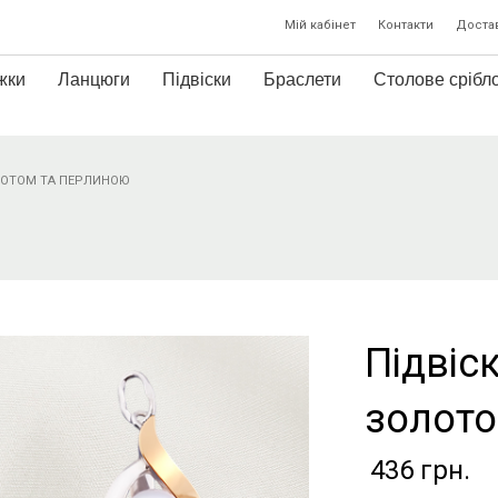
Мій кабінет
Контакти
Достав
жки
Ланцюги
Підвіски
Браслети
Столове срібл
ОЛОТОМ ТА ПЕРЛИНОЮ
Підвіск
золото
436
грн.