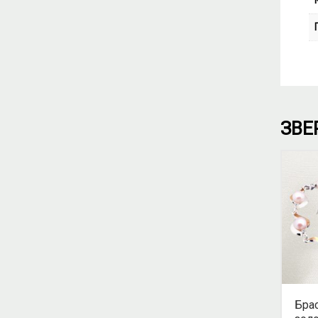
ЗВЕ
Брас