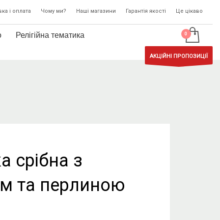
ка і оплата
Чому ми?
Наші магазини
Гарантія якості
Це цікаво
о
Релігійна тематика
АКЦІЙНІ ПРОПОЗИЦІЇ
а срібна з
м та перлиною