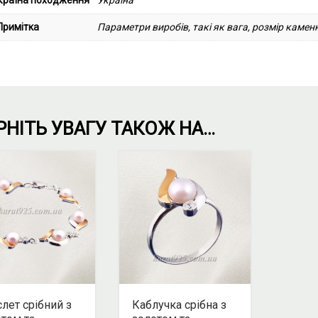
Країна походження
Україна
Примітка
Параметри виробів, такі як вага, розмір каменю
РНІТЬ УВАГУ ТАКОЖ НА…
лет срібний з
Каблучка срібна з