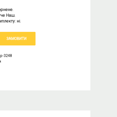
орнене.
тче Наш.
лекту: ні.
ЗАМОВИТИ
пр-3248
и