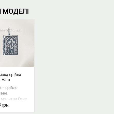
І МОДЕЛІ
іска срібна
е Наш
л: срібло
ене.
 молитва Отче
.
5
грн.
ливість