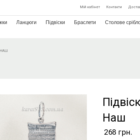
Мій кабінет
Контакти
Достав
жки
Ланцюги
Підвіски
Браслети
Столове срібл
 НАШ
Підвіс
Наш
268
грн.