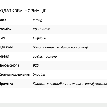
ОДАТКОВА ІНОРМАЦІЯ
Вага
2.34 g
Розміри
20 x 14 mm
Тип
Підвіски
Для кого
Жіноча колекція, Чоловіча колекція
Метал
срібло чорнене
Проба срібла
925
Країна походження
Україна
Примітка
Параметри виробів, такі як вага, розмір каменю