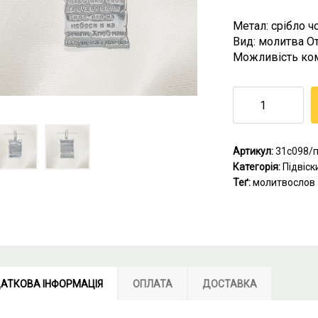
Метал: срібло ч
Вид: молитва О
Можливість комп
Артикул:
31с098/
Категорія:
Підвіск
Теґ:
молитвослов
АТКОВА ІНФОРМАЦІЯ
ОПЛАТА
ДОСТАВКА