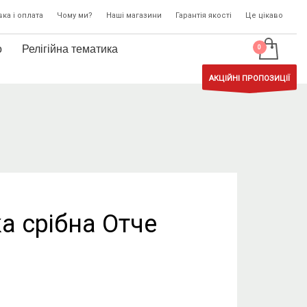
ка і оплата
Чому ми?
Наші магазини
Гарантія якості
Це цікаво
о
Релігійна тематика
АКЦІЙНІ ПРОПОЗИЦІЇ
ка срібна Отче