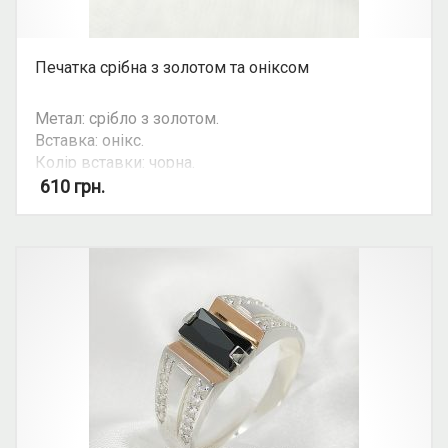
Печатка срібна з золотом та оніксом
Метал: срібло з золотом.
Вставка: онікс.
Колір вставки: чорна.
Вид: печатка.
610
грн.