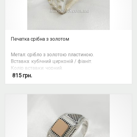
Печатка срібна з золотом
Метал: срібло з золотою пластиною.
Вставка: кубічний цирконій / фіаніт.
Колір вставки: чорний.
Вид: печатка.
815
грн.