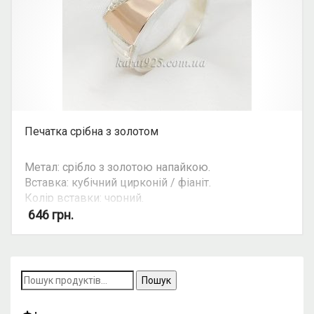
Печатка срібна з золотом
Метал: срібло з золотою напайкою.
Вставка: кубічний цирконій / фіаніт.
Колір вставки: чорний.
Вид: печатка.
646
грн.
Пошук
за
запитом: