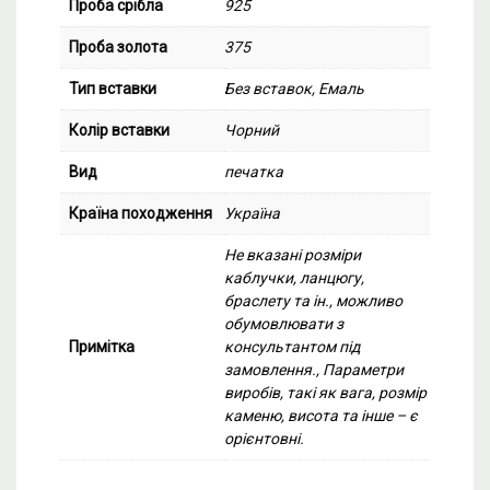
Проба срібла
925
Проба золота
375
Тип вставки
Без вставок, Емаль
Колір вставки
Чорний
Вид
печатка
Країна походження
Україна
Не вказані розміри
каблучки, ланцюгу,
браслету та ін., можливо
обумовлювати з
Примітка
консультантом під
замовлення., Параметри
виробів, такі як вага, розмір
каменю, висота та інше – є
орієнтовні.