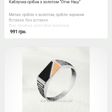
Каблучка срібна з золотом “Отче Наш”
Метал: срібло з золотом, срібло чорнене
Вставка: без вставок
Вид: печатка, релігійна тематика
991
грн.