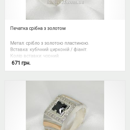
Печатка срібна з золотом
Метал: срібло з золотою пластиною.
Вставка: кубічний цирконій / фіаніт.
Колір вставки: чорний.
Вид: печатка.
671
грн.