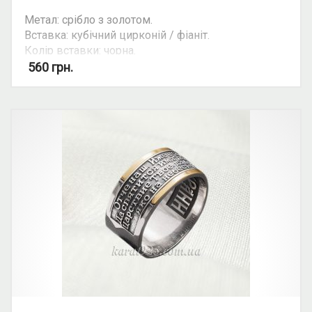
Метал: срібло з золотом.
Вставка: кубічний цирконій / фіаніт.
Колір вставки: чорна.
Вид: печатка.
560
грн.