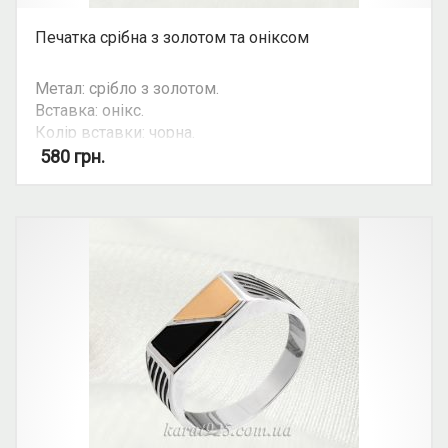
Печатка срібна з золотом та оніксом
Метал: срібло з золотом.
Вставка: онікс.
Колір вставки: чорна.
Вид: печатка.
580
грн.