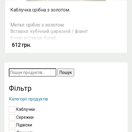
Каблучка срібна з золотом
Метал: срібло з золотом.
Вставка: кубічний цирконій / фіаніт.
Колір вставки: білий.
Вид: круглий камінь, подвійна каблучка.
612
грн.
Можливість комплекту: так.
Пошук
за
запитом:
Фільтр
Категорії продуктів
Каблучки
Сережки
Підвіски