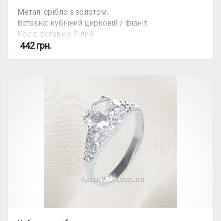
Метал: срібло з золотом.
Вставка: кубічний цирконій / фіаніт.
Колір вставки: білий.
Вид: з 1 камінням, круглий камінь.
442
грн.
Можливість комплекту: так.