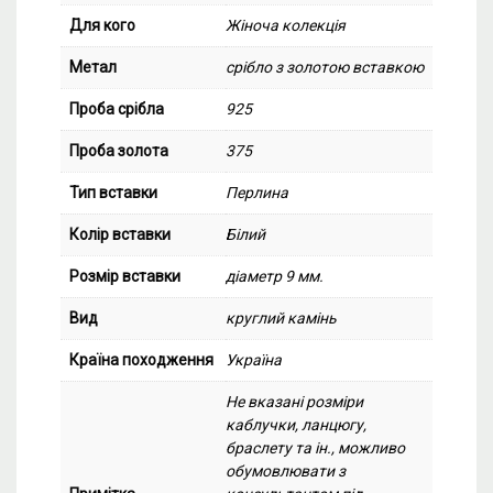
Для кого
Жіноча колекція
Метал
срібло з золотою вставкою
Проба срібла
925
Проба золота
375
Тип вставки
Перлина
Колір вставки
Білий
Розмір вставки
діаметр 9 мм.
Вид
круглий камінь
Країна походження
Україна
Не вказані розміри
каблучки, ланцюгу,
браслету та ін., можливо
обумовлювати з