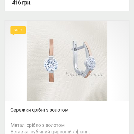
Вид: з 1 камінням, круглий камінь.
416
грн.
Можливість комплекту: ні.
SALE!
Сережки срібні з золотом
Метал: срібло з золотом.
Вставка: кубічний цирконій / фіаніт.