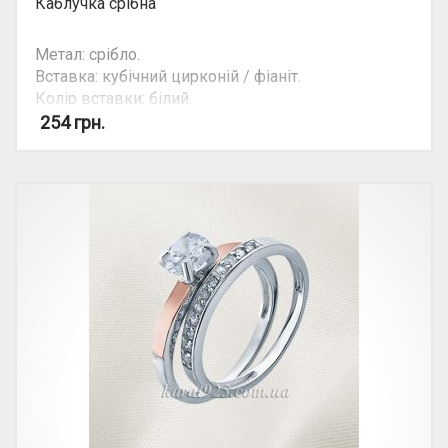
Каблучка срібна
Метал: срібло.
Вставка: кубічний цирконій / фіаніт.
Колір вставки: білий.
Вид: круглий камінь.
254
грн.