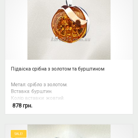
Підвіска срібна з золотом та бурштином
Метал: срібло з золотом.
Вставка: бурштин.
Колір вставки: жовтий.
Вид: круглий камінь.
878
грн.
Можливість комплекту: так.
SALE!