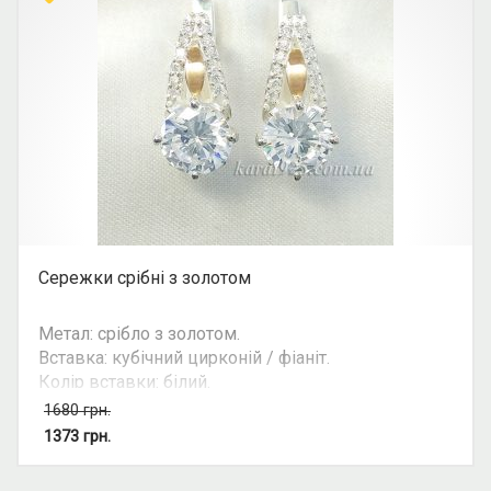
Сережки срібні з золотом
Метал: срібло з золотом.
Вставка: кубічний цирконій / фіаніт.
Колір вставки: білий.
Вид: круглий камінь.
1680
грн.
Можливість комплекту: так.
1373
грн.