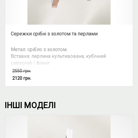
Сережки срібні з золотом та перлами
Метал: срібло з золотом.
Вставка: перлина культивована, кубічний
цирконій / фіаніт.
Колір вставки: білий.
2550
грн.
Вид: круглий камінь.
2120
грн.
Можливість комплекту: так.
ІНШІ МОДЕЛІ