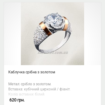
Каблучка срібна з золотом
Метал: срібло з золотом.
Вставка: кубічний цирконій / фіаніт.
Колір вставки: білий.
Вид: круглий камінь.
620
грн.
Можливість комплекту: так.