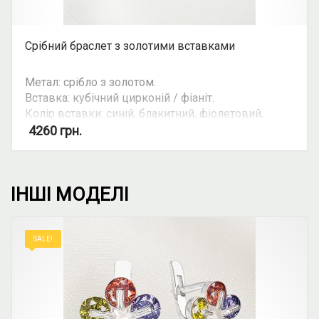
Срібний браслет з золотими вставками
Метал: срібло з золотом.
Вставка: кубічний цирконій / фіаніт.
Колір вставки: синій, блакитний, фіолетовий,
білий.
4260
грн.
Можливість комплекту: так.
Увага: ціна ланцюгів та браслетів залежить від
ІНШІ МОДЕЛІ
їхньої ваги. Уточнюйте ціну на ту чи іншу вагу та
розмір у косультанта. Ціна зазначена для
браслена довжиною 18 см. (6 ланок)
SALE!