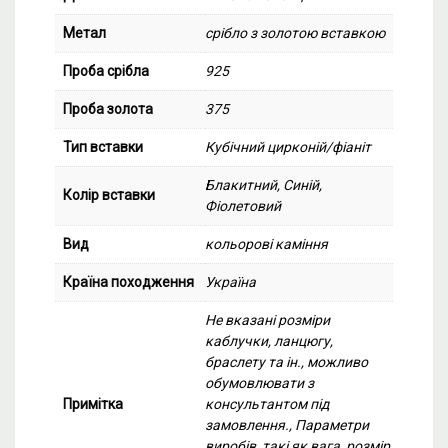
Метал
срібло з золотою вставкою
Проба срібла
925
Проба золота
375
Тип вставки
Кубічний цирконій/фіаніт
Блакитний, Синій,
Колір вставки
Фіолетовий
Вид
кольорові каміння
Країна походження
Україна
Не вказані розміри
каблучки, ланцюгу,
браслету та ін., можливо
обумовлювати з
Примітка
консультантом під
замовлення., Параметри
виробів, такі як вага, розмір