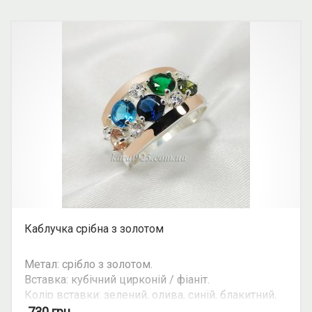
Каблучка срібна з золотом
Метал: срібло з золотом.
Вставка: кубічний цирконій / фіаніт.
Колір вставки: зелений, олива, синій, блакитний,
помаранчевий, білий.
730
грн.