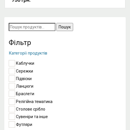
Можливість комплекту: так.
Пошук
за
запитом:
Фільтр
Категорії продуктів
Каблучки
Сережки
Підвіски
Ланцюги
Браслети
Релігійна тематика
Столове срібло
Сувеніри та інше
Футляри