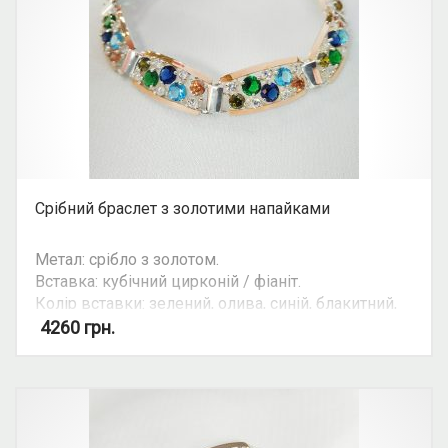
Срібний браслет з золотими напайками
Метал: срібло з золотом.
Вставка: кубічний цирконій / фіаніт.
Колір вставки: зелений, олива, синій, блакитний,
помаранчевий, білий.
4260
грн.
Можливість комплекту: так.
Увага: ціна ланцюгів та браслетів залежить від
їхньої ваги. Уточнюйте ціну на ту чи іншу вагу та
розмір у косультанта. Ціна зазначена для