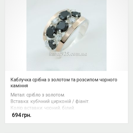
Каблучка срібна з золотом та розсипом чорного
каміння
Метал: срібло з золотом.
Вставка: кубічний цирконій / фіаніт.
Колір вставки: чорний, білий.
Вид: з розсипом каміння.
694
грн.
Можливість комплекту: так.