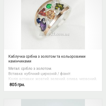
браслена довжиною 18 см. (6 ланок)
Каблучка срібна з золотом та кольоровими
камінчиками
Метал: срібло з золотом.
Вставка: кубічний цирконій / фіаніт.
Колір вставки: жовтий, зелений, олива, червоний,
синій, фіолетовий, білий.
805
грн.
Можливість комплекту: так.