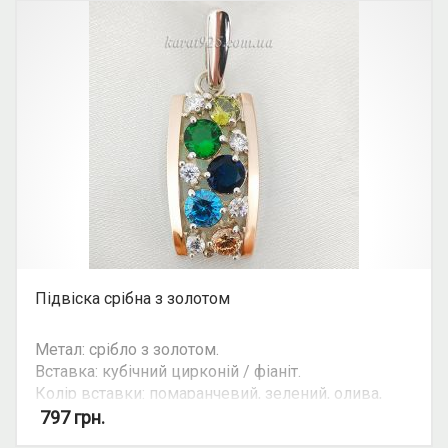
Підвіска срібна з золотом
Метал: срібло з золотом.
Вставка: кубічний цирконій / фіаніт.
Колір вставки: помаранчевий, зелений, олива,
синій, блакитний, білий.
797
грн.
Можливість комплекту: так.