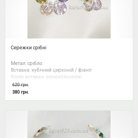
Сережки срібні
Метал: срібло.
Вставка: кубічний цирконій / фіаніт.
Колір вставки: різнокольорові.
Вид: квітка.
620
грн.
Можливість комплекту: так.
380
грн.