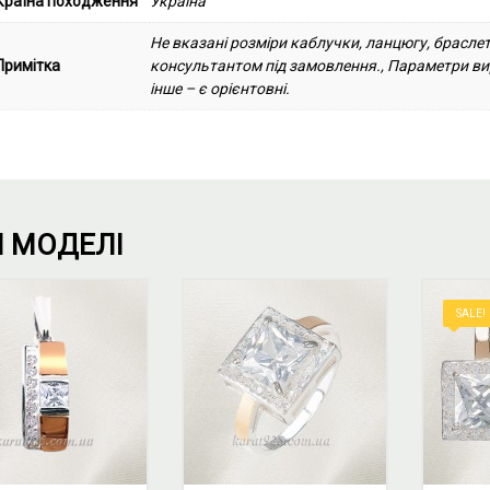
Країна походження
Україна
Не вказані розміри каблучки, ланцюгу, брасле
Примітка
консультантом під замовлення., Параметри виро
інше – є орієнтовні.
І МОДЕЛІ
SALE!