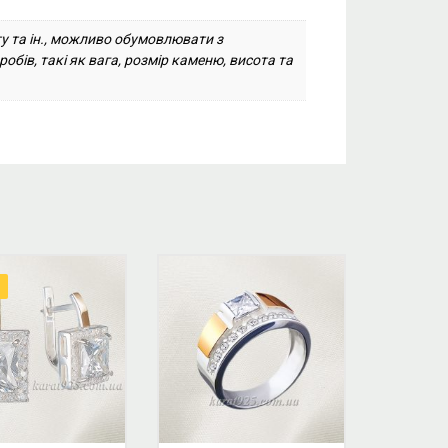
ту та ін., можливо обумовлювати з
бів, такі як вага, розмір каменю, висота та