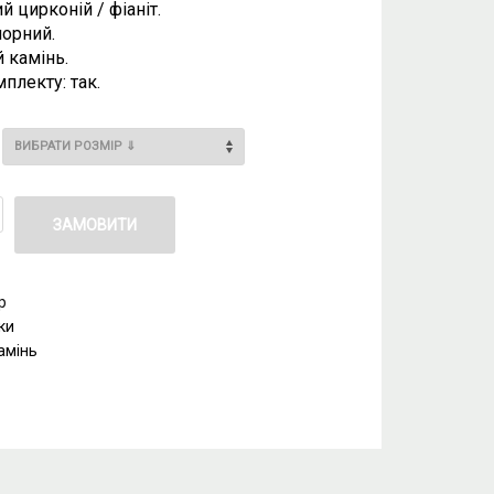
й цирконій / фіаніт.
чорний.
 камінь.
плекту: так.
ЗАМОВИТИ
р
ки
амінь