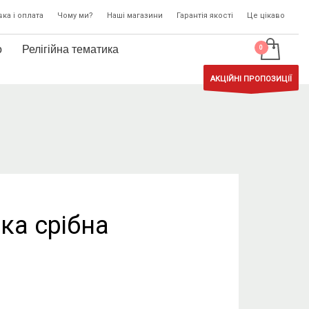
ка і оплата
Чому ми?
Наші магазини
Гарантія якості
Це цікаво
о
Релігійна тематика
АКЦІЙНІ ПРОПОЗИЦІЇ
ка срібна