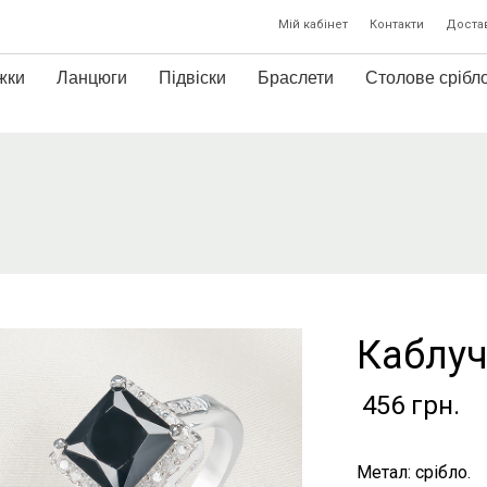
Мій кабінет
Контакти
Достав
жки
Ланцюги
Підвіски
Браслети
Столове срібл
Каблуч
456
грн.
Метал: срібло.