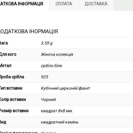
АТКОВА ІНФОРМАЦІЯ
ОПЛАТА
ДОСТАВКА
ОДАТКОВА ІНОРМАЦІЯ
Вага
3.59 g
Для кого
Жіноча колекція
Метал
срібло біле
Проба срібла
925
Тип вставки
Кубічний цирконій/фіаніт
Колір вставки
Чорний
Розмір вставки
квадрат 8х8 мм.
Вид
квадратний камінь