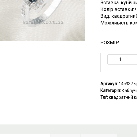
Вставка: кубічни
Колір вставки: 
Вид: квадратний
Можливість ком
РОЗМІР
Артикул:
14с337 ч
Категорія:
Каблуч
Теґ:
квадратний к