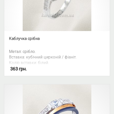
Каблучка срібна
Метал: срібло.
Вставка: кубічний цирконій / фіаніт.
Колір вставки: білий.
Вид: овальний камінь.
363
грн.
Можливість комплекту: так.