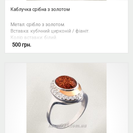
Каблучка срібна з золотом
Метал: срібло з золотом.
Вставка: кубічний цирконій / фіаніт.
Колір вставки: білий.
Вид: з 1 камінням, овальний камінь.
500
грн.
Можливість комплекту: так.