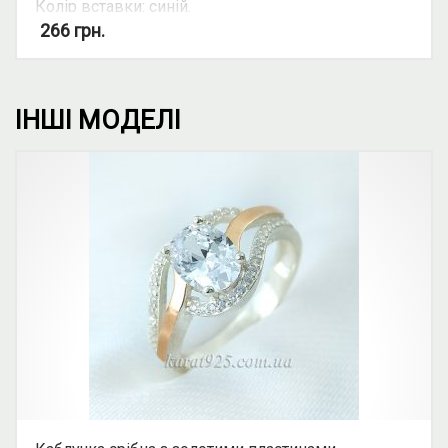
Колір вставки: синій.
Вид: овальний камінь
266
грн.
Можливість комплекту: так.
ІНШІ МОДЕЛІ