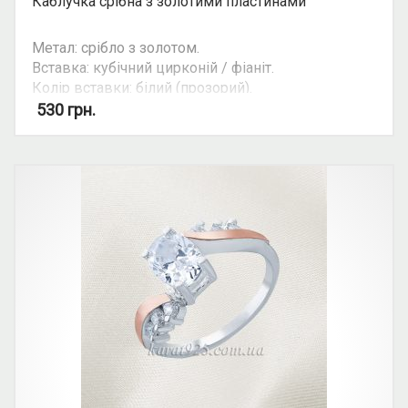
Каблучка срібна з золотими пластинами
Метал: срібло з золотом.
Вставка: кубічний цирконій / фіаніт.
Колір вставки: білий (прозорий).
Вид: овальний камінь.
530
грн.
Можливість комплекту: так.