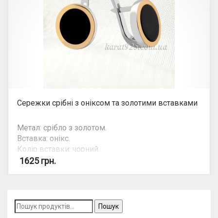
Сережки срібні з оніксом та золотими вставками
Метал: срібло з золотом.
Вставка: онікс.
Колір вставки: чорний.
Можливість комплекту: так.
1625
грн.
Пошук
за