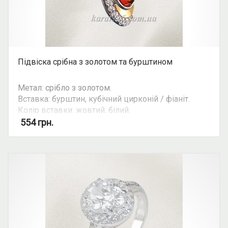
Підвіска срібна з золотом та бурштином
Метал: срібло з золотом.
Вставка: бурштин, кубічний цирконій / фіаніт.
Колір вставки: жовтий, білий.
Вид: овальний камінь.
554
грн.
Можливість комплекту: так.