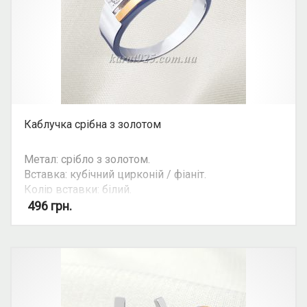
Каблучка срібна з золотом
Метал: срібло з золотом.
Вставка: кубічний цирконій / фіаніт.
Колір вставки: білий.
Вид: овальний камінь.
496
грн.
Можливість комплекту: так.