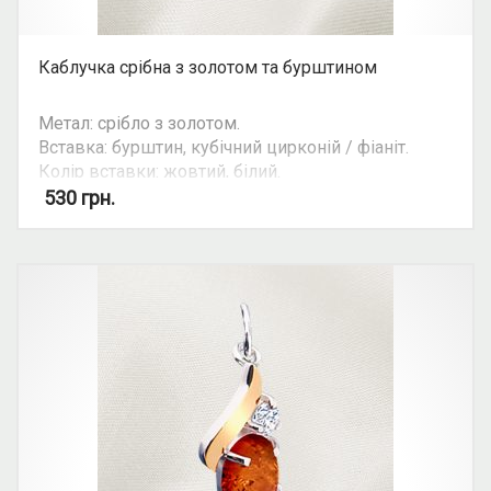
Каблучка срібна з золотом та бурштином
Метал: срібло з золотом.
Вставка: бурштин, кубічний цирконій / фіаніт.
Колір вставки: жовтий, білий.
Вид: овальний камінь.
530
грн.
Можливість комплекту: так.