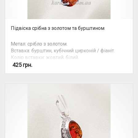
Підвіска срібна з золотом та бурштином
Метал: срібло з золотом.
Вставка: бурштин, кубічний цирконій / фіаніт.
Колір вставки: жовтий, білий.
Вид: овальний камінь.
425
грн.
Можливість комплекту: так.