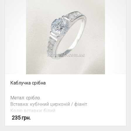
Каблучка срібна
Метал: срібло.
Вставка: кубічний цирконій / фіаніт.
Колір вставки: білий.
Вид: з 1 камінням.
235
грн.
Можливість комплекту: так.