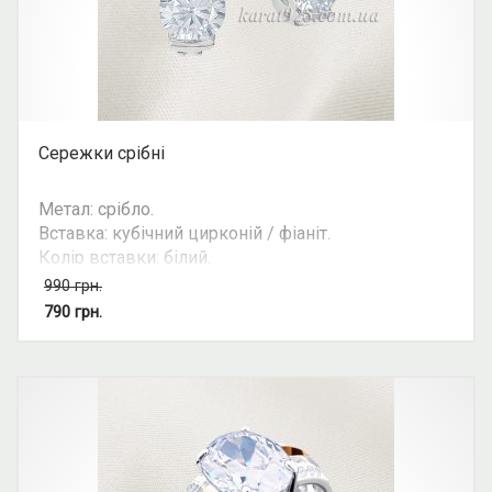
Сережки срібні
Метал: срібло.
Вставка: кубічний цирконій / фіаніт.
Колір вставки: білий.
Вид: з 1 камінням.
990
грн.
Можливість комплекту: так.
790
грн.