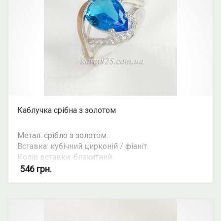
Каблучка срібна з золотом
Метал: срібло з золотом.
Вставка: кубічний цирконій / фіаніт.
Колір вставки: блакитний.
Можливість комплекту: так.
546
грн.