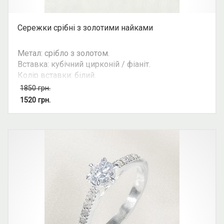
Сережки срібні з золотими найками
Метал: срібло з золотом.
Вставка: кубічний цирконій / фіаніт.
Колір вставки: білий.
Вид: з 1 камінням.
1850
грн.
Можливість комплекту: так.
1520
грн.