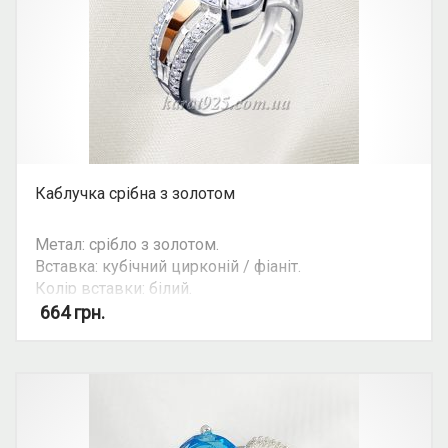
Каблучка срібна з золотом
Метал: срібло з золотом.
Вставка: кубічний цирконій / фіаніт.
Колір вставки: білий.
Вид: з 1 камінням.
664
грн.
Можливість комплекту: так.