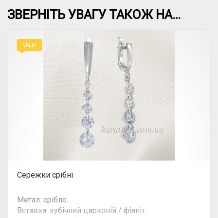
ЗВЕРНІТЬ УВАГУ ТАКОЖ НА…
SALE!
Сережки срібні
Метал: срібло.
Вставка: кубічний цирконій / фіаніт.