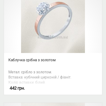
Каблучка срібна з золотом
Метал: срібло з золотом.
Вставка: кубічний цирконій / фіаніт.
Колір вставки: білий.
Вид: з 1 камінням, круглий камінь.
442
грн.
Можливість комплекту: так.