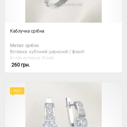
Каблучка срібна
Метал: срібло.
Вставка: кубічний цирконій / фіаніт.
Колір вставки: білий.
Вид: з 1 камінням.
260
грн.
SALE!