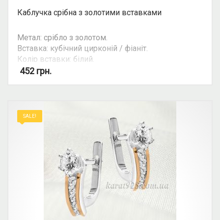
Каблучка срібна з золотими вставками
Метал: срібло з золотом.
Вставка: кубічний цирконій / фіаніт.
Колір вставки: білий.
Вид: з 1 камінням, круглий камінь.
452
грн.
Можливість комплекту: так.
SALE!