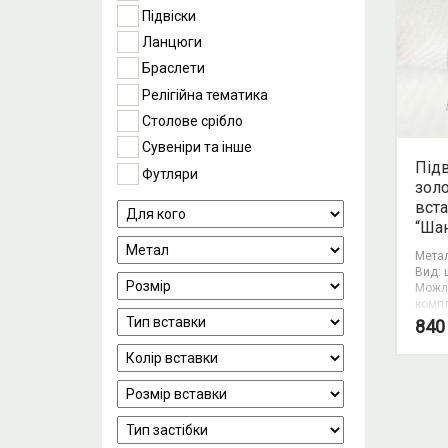
Підвіски
Ланцюги
Браслети
Релігійна тематика
Столове срібло
Сувеніри та інше
Підв
Футляри
зол
вст
“Ша
Метал
Вид: 
Можл
компл
84