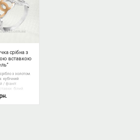
чка срібна з
тою вставкою
ель”
срібло з золотом.
: кубічний
й / фіаніт.
ставки: білий.
анель.
рн.
ість
ту: так.