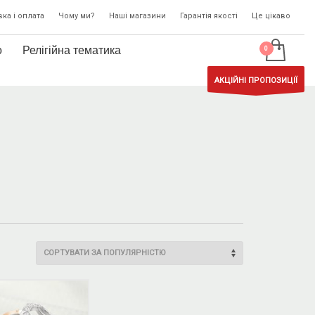
ка і оплата
Чому ми?
Наші магазини
Гарантія якості
Це цікаво
о
Релігійна тематика
АКЦІЙНІ ПРОПОЗИЦІЇ