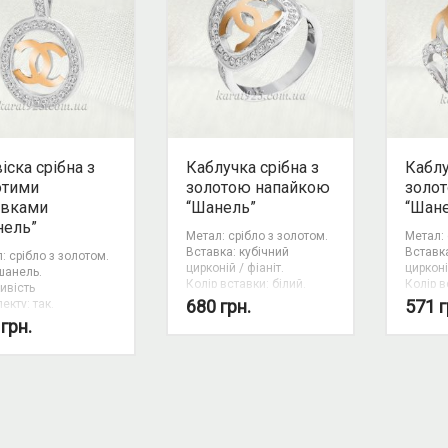
іска срібна з
Каблучка срібна з
Каблу
отими
золотою напайкою
золо
авками
“Шанель”
“Шан
нель”
Метал: срібло з золотом.
Метал: 
Вставка: кубічний
Вставка
: срібло з золотом.
цирконій / фіаніт.
цирконі
шанель.
Колір вставки: білий.
Колір в
ивість
Вид: шанель.
Вид: ш
680
грн.
571
г
екту: так.
Можливість
Можлив
0
грн.
комплекту: так.
комплек