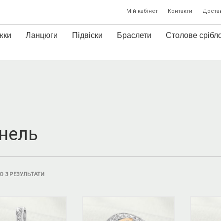
Мій кабінет
Контакти
Достав
жки
Ланцюги
Підвіски
Браслети
Столове срібл
нель
О 3 РЕЗУЛЬТАТИ