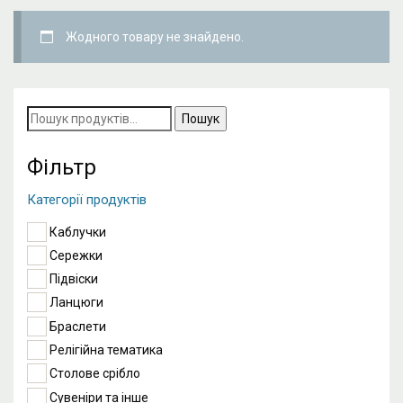
Жодного товару не знайдено.
Пошук
за
запитом:
Фільтр
Категорії продуктів
Каблучки
Сережки
Підвіски
Ланцюги
Браслети
Релігійна тематика
Столове срібло
Сувеніри та інше